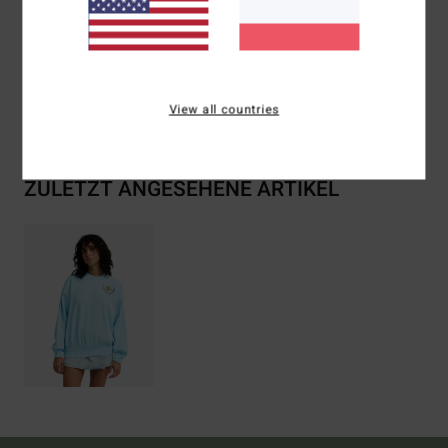
Zusammensetzung
[Hauptstoff] 80 % Baumwolle, 20 %
Polyester
Versand & Rückversand
View all countries
ZULETZT ANGESEHENE ARTIKEL