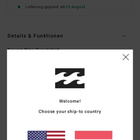
Lieferung geplant ab
10 August
Details & Funktionen
Frauen Blau Sweatshirt
Style
BL000208
Farbcode
cwr
Funktionen
Material:
Baumwoll-/Polyester-Fleece
Passform:
Boxy Fit für einen weiten Schnitt mit etwas
Welcome!
kürzerer Länge
Choose your ship-to country
Rundhalsausschnitt
Grafik
Gewebtes Logo innen