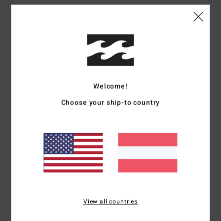
Details & Funktionen
Frauen Braun Kürzeres T-Shirt
Style
24B351671
Farbcode
rsl0
Welcome!
Funktionen
Choose your ship-to country
Stoff:
Baumwoll-Jersey [200 g/m2]
Passform:
figurbetonte Passform
Kontrastfarbene Nähte
Grafik:
Logoprint auf der Brust
Zusammensetzung
[Hauptstoff] 100 % Baumwolle
View all countries
Versand & Rückversand