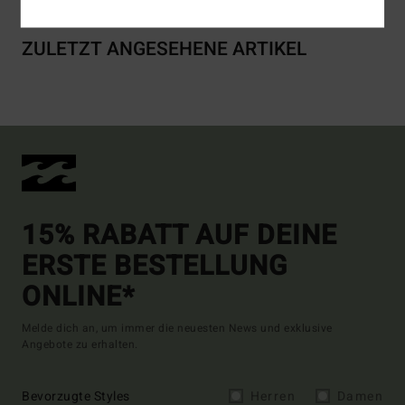
ZULETZT ANGESEHENE ARTIKEL
15% RABATT AUF DEINE
ERSTE BESTELLUNG
ONLINE*
Melde dich an, um immer die neuesten News und exklusive
Angebote zu erhalten.
Bevorzugte Styles
Herren
Damen