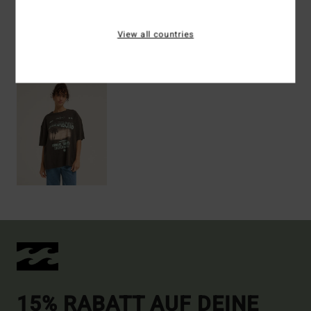
View all countries
ZULETZT ANGESEHENE ARTIKEL
15% RABATT AUF DEINE