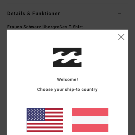
Details & Funktionen
Frauen Schwarz Übergroßes T-Shirt
Style
EBJZT00637
Farbcode
ofb
Funktionen
Material:
Locker gestrickter Baumwolljersey
Passform:
Übergroß
Rundhalsausschnitt
Welcome!
Weicher Siebdruck vorne und hinten
Choose your ship-to country
Intensiver Stonewash-Look
Zusammensetzung
[Hauptstoff] 100 % Baumwolle
Versand & Rückversand