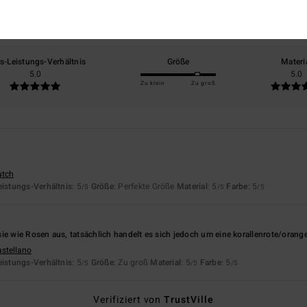
basierend auf
2 verifizierten Bewertungen
seit Mai 2026
0% unserer Kunden empfehlen dieses Produkt
is-Leistungs-Verhältnis
Größe
Materi
5.0
5.0
Zu klein
Zu groß
utch
eistungs-Verhältnis
: 5
Größe
: Perfekte Größe
Material
: 5
Farbe
: 5
/5
/5
/5
ie wie Rosen aus, tatsächlich handelt es sich jedoch um eine korallenrote/orang
astellano
eistungs-Verhältnis
: 5
Größe
: Zu groß
Material
: 5
Farbe
: 5
/5
/5
/5
Verifiziert von
TrustVille