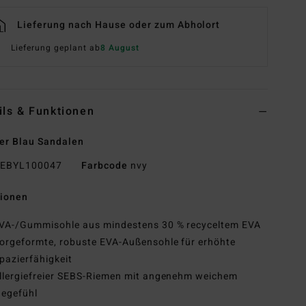
Lieferung nach Hause oder zum Abholort
Lieferung geplant ab
8 August
ils & Funktionen
er Blau Sandalen
EBYL100047
Farbcode
nvy
tionen
VA-/Gummisohle aus mindestens 30 % recyceltem EVA
orgeformte, robuste EVA-Außensohle für erhöhte
pazierfähigkeit
llergiefreier SEBS-Riemen mit angenehm weichem
gegefühl