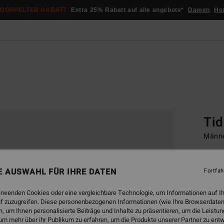
DOPPELTER RABATT
Extra 25% Rabatt auf alle angebote*
Damen
He
Startsei
Basic
Tid
Männe
4.0
€ 22,
NE AUSWAHL FÜR IHRE DATEN
Fortfah
€ 1
erwenden Cookies oder eine vergleichbare Technologie, um Informationen auf I
SALE
f zuzugreifen. Diese personenbezogenen Informationen (wie Ihre Browserdaten
DOPPE
 um Ihnen personalisierte Beiträge und Inhalte zu präsentieren, um die Leist
um mehr über ihr Publikum zu erfahren, um die Produkte unserer Partner zu ent