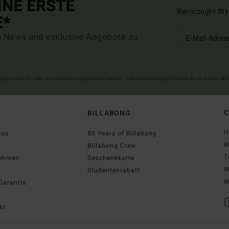
INE ERSTE
Bevorzugte Sty
E*
n News und exklusive Angebote zu
ltig online für alle, die sich neu angemeldet haben - Alle Bedingungen findest du in deiner W
C
BILLABONG
H
tus
50 Years of Billabong
B
Billabong Crew
T
nehmen
Geschenkkarte
W
Studentenrabatt
W
Garantie
kt