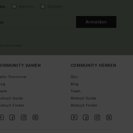
les
Herren
Damen
Anmelden
illkommens-Mail
OMMUNITY DAMEN
COMMUNITY HERREN
ello Tomorrow
Öko
log
Blog
eam
Team
etsuit Guide
Wetsuit Guide
etsuit Finder
Wetsuit Finder