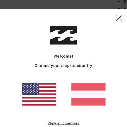
B
V
Zusa
Außen
Vers
Welcome!
Choose your ship-to country
Durchschnittliche Bewertung
4.0
/5
View all countries