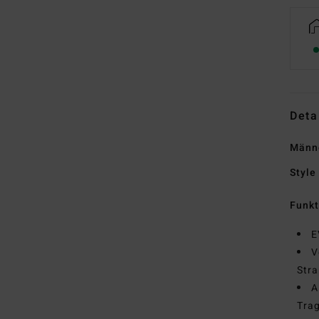
Deta
Männ
Style
Funk
E
V
Stra
A
Tra