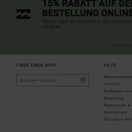
15% RABATT AUF DE
BESTELLUNG ONLIN
Melde dich an, um immer die neueste
erhalten.
(*) Angebot gü
FINDE EINEN SHOP
HILFE
Bestellungssta
Versand
Rückgabe vor
Bezahlung
Reparaturen & 
Datenschutz
FAQ und Konta