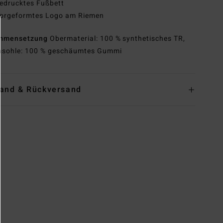
edrucktes Fußbett
orgeformtes Logo am Riemen
mmensetzung
Obermaterial: 100 % synthetisches TR,
sohle: 100 % geschäumtes Gummi
and & Rückversand