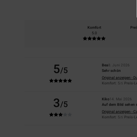
Komfort
Pre
5.0
5
Bea
8. Juni 2026
/5
Sehr schön
Original anzeigen - D
Komfort
: 5
Preis-L
/5
3
Kiko
14. Mai 2026
/5
Auf dem Bild sehen s
Original anzeigen - C
Komfort
: 5
Preis-L
/5