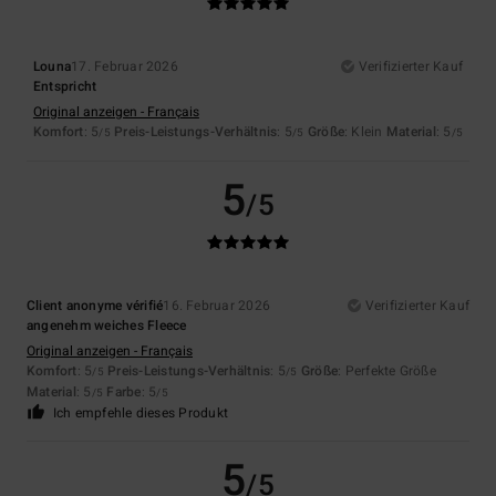
Louna
17. Februar 2026
Verifizierter Kauf
Entspricht
Original anzeigen - Français
Komfort
: 5
Preis-Leistungs-Verhältnis
: 5
Größe
: Klein
Material
: 5
/5
/5
/5
5
/5
Client anonyme vérifié
16. Februar 2026
Verifizierter Kauf
angenehm weiches Fleece
Original anzeigen - Français
Komfort
: 5
Preis-Leistungs-Verhältnis
: 5
Größe
: Perfekte Größe
/5
/5
Material
: 5
Farbe
: 5
/5
/5
Ich empfehle dieses Produkt
5
/5