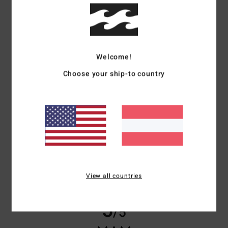
Lena
1. April 2026
Verifizierter Kauf
Der Pullover ist wirklich sehr bequem, allerdings würde ich mindestens
eine Große größer holen bei oversized
Komfort
: 5
Preis-Leistungs-Verhältnis
: 4
Größe
: Klein
Material
: 4
/5
/5
/5
Farbe
: 4
/5
Ich empfehle dieses Produkt
Welcome!
3
Choose your ship-to country
/5
Iara
26. Februar 2026
Verifizierter Kauf
Auf dem Foto auf der Website sieht es besser aus, die Farben sind nicht
so kräftig
Original anzeigen - Castellano
Komfort
: 4
Preis-Leistungs-Verhältnis
: 2
Größe
: Perfekte Größe
/5
/5
View all countries
Material
: 3
Farbe
: 3
/5
/5
5
/5