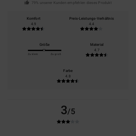
79% unserer Kunden empfehlen dieses Produkt
Komfort
Preis-Leistungs-Verhältnis
4.9
4.4
Größe
Material
4.7
Zu klein
Zu groß
Farbe
4.8
3
/5