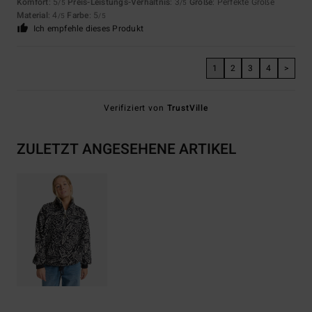
Komfort
: 5
Preis-Leistungs-Verhältnis
: 3
Größe
: Perfekte Größe
/5
/5
Material
: 4
Farbe
: 5
/5
/5
Ich empfehle dieses Produkt
1
2
3
4
>
Verifiziert von
TrustVille
ZULETZT ANGESEHENE ARTIKEL