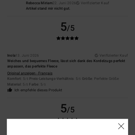
Rebecca Miriam
22. Juni 2026
Verifizierter Kauf
Artikel stand mir nicht gut.
5
/5
Inola
13. Juni 2026
Verifizierter Kauf
Weiches und bequemes Fleece, lässt sich dank des Kordelzugs perfekt
anpassen, das perfekte Fleece
Original anzeigen - Français
Komfort
: 5
Preis-Leistungs-Verhältnis
: 5
Größe
: Perfekte Größe
/5
/5
Material
: 5
Farbe
: 5
/5
/5
Ich empfehle dieses Produkt
5
/5