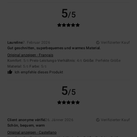
5
/5
Laureline
7. Februar 2026
Verifizierter Kauf
Gut geschnitten, superbequemes und warmes Material.
Original anzeigen - Français
Komfort
: 5
Preis-Leistungs-Verhältnis
: 4
Größe
: Perfekte Größe
/5
/5
Material
: 5
Farbe
: 5
/5
/5
Ich empfehle dieses Produkt
5
/5
Client anonyme vérifié
26. Jänner 2026
Verifizierter Kauf
Schön, bequem, warm
Original anzeigen - Castellano