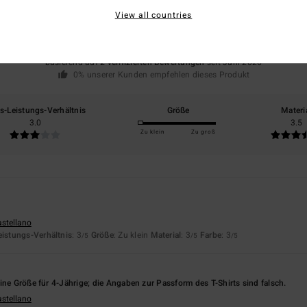
1.0
View all countries
/5
basierend auf
2 verifizierten Bewertungen
seit Juni 2026
0% unserer Kunden empfehlen dieses Produkt
is-Leistungs-Verhältnis
Größe
Materi
3.0
3.5
Zu klein
Zu groß
astellano
eistungs-Verhältnis
: 3
Größe
: Zu klein
Material
: 3
Farbe
: 3
/5
/5
/5
ine Größe für 4-Jährige; die Angaben zur Passform des T-Shirts sind falsch.
astellano