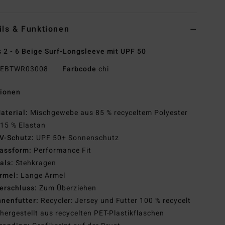
ils & Funktionen
 2 - 6 Beige Surf-Longsleeve mit UPF 50
EBTWR03008
Farbcode
chi
tionen
aterial:
Mischgewebe aus 85 % recyceltem Polyester
15 % Elastan
V-Schutz:
UPF 50+ Sonnenschutz
assform:
Performance Fit
als:
Stehkragen
rmel:
Lange Ärmel
erschluss:
Zum Überziehen
nnenfutter:
Recycler: Jersey und Futter 100 % recycelt
hergestellt aus recycelten PET-Plastikflaschen