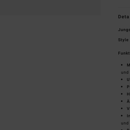
Deta
Jungs
Style
Funk
M
und 
U
P
H
Ä
V
I
und 