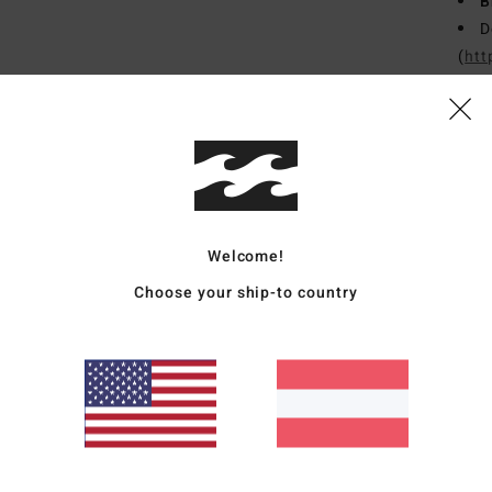
B
D
(
htt
BB
EPI_
Zusa
15 % 
Welcome!
Vers
Choose your ship-to country
Durchschnittliche Bewertung