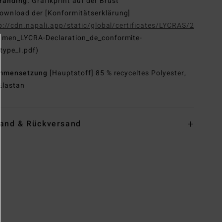
randing:
Grafikprint auf der Brust
ownload der [Konformitätserklärung]
p://cdn.napali.app/static/global/certificates/LYCRAS/261-
G
men_LYCRA-Declaration_de_conformite-
type_I.pdf)
mmensetzung
[Hauptstoff] 85 % recyceltes Polyester,
Elastan
and & Rückversand