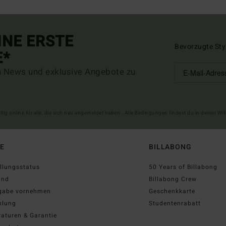
INE ERSTE
Bevorzugte Sty
E*
n News und exklusive Angebote zu
ltig online für alle, die sich neu angemeldet haben - Alle Bedingungen findest du in deiner W
FE
BILLABONG
llungsstatus
50 Years of Billabong
and
Billabong Crew
gabe vornehmen
Geschenkkarte
hlung
Studentenrabatt
aturen & Garantie