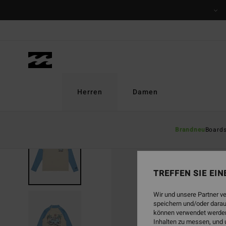
Direkt
zur
Produktinformation
springen
Herren
Damen
Brandneu
Board
TREFFEN SIE EI
Wir und unsere Partner v
speichern und/oder darau
können verwendet werden,
Inhalten zu messen, und 