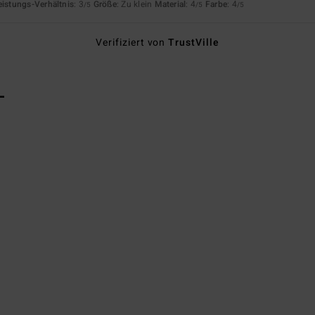
eistungs-Verhältnis
: 3
Größe
: Zu klein
Material
: 4
Farbe
: 4
/5
/5
/5
Verifiziert von
TrustVille
L