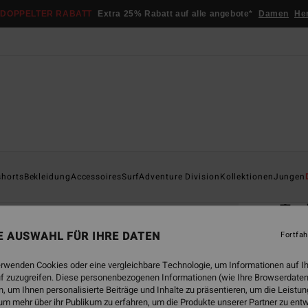
DOPPELTER RABATT
Extra 25% Rabatt auf alle angebote*
Damen
He
Startsei
shorts
Bekleidung
Accessoires
Surf
Adventure Division
Kollektionen
Jungen
ÖK
To
Jungs
NE AUSWAHL FÜR IHRE DATEN
Fortfah
1.0
erwenden Cookies oder eine vergleichbare Technologie, um Informationen auf I
€ 2
f zuzugreifen. Diese personenbezogenen Informationen (wie Ihre Browserdaten
 um Ihnen personalisierte Beiträge und Inhalte zu präsentieren, um die Leist
um mehr über ihr Publikum zu erfahren, um die Produkte unserer Partner zu ent