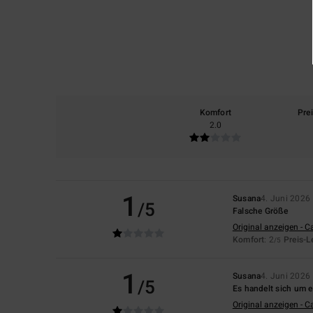
Komfort
Pre
2.0
1
Susana
4. Juni 2026
/5
Falsche Größe
Original anzeigen - C
Komfort
: 2
Preis-L
/5
1
Susana
4. Juni 2026
/5
Es handelt sich um e
Original anzeigen - C