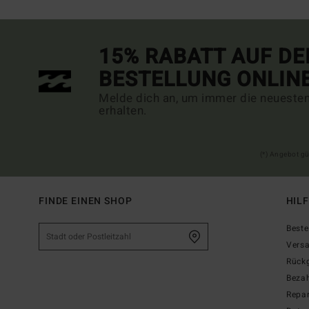
15% RABATT AUF DE
BESTELLUNG ONLIN
Melde dich an, um immer die neueste
erhalten.
(*) Angebot gü
FINDE EINEN SHOP
HIL
Beste
Vers
Rück
Beza
Repar