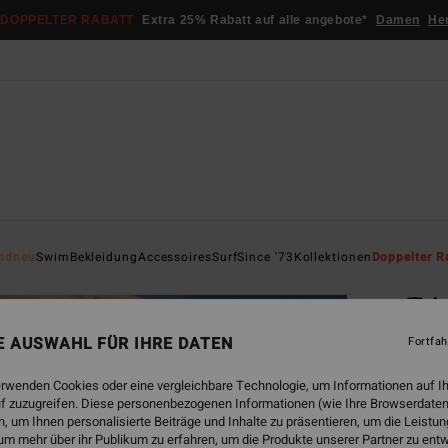
DOPPELTER RABATT
Extra 25% Rabatt auf alle angebote*
Damen
He
Startsei
ndneu
Swim
Bekleidung
Accessoires
Surf
Since '73
Kollektionen
Doppelter R
ÖK
Tri
Women
NE AUSWAHL FÜR IHRE DATEN
Fortfah
ECO-B
erwenden Cookies oder eine vergleichbare Technologie, um Informationen auf I
f zuzugreifen. Diese personenbezogenen Informationen (wie Ihre Browserdaten
€ 39,
 um Ihnen personalisierte Beiträge und Inhalte zu präsentieren, um die Leist
€ 1
um mehr über ihr Publikum zu erfahren, um die Produkte unserer Partner zu ent