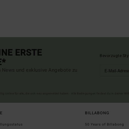
INE ERSTE
Bevorzugte Sty
E*
n News und exklusive Angebote zu
ltig online für alle, die sich neu angemeldet haben - Alle Bedingungen findest du in deiner W
FE
BILLABONG
llungsstatus
50 Years of Billabong