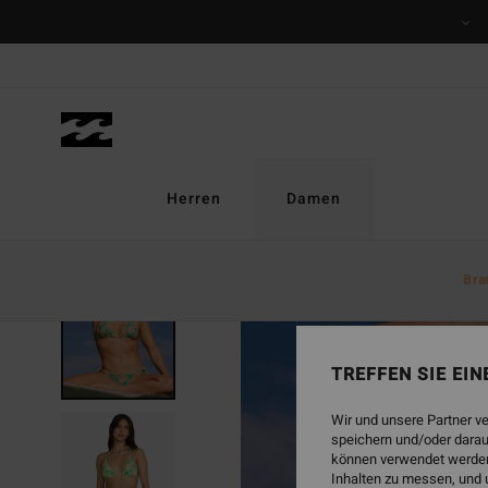
Direkt
zur
Produktinformation
springen
Herren
Damen
Bra
TREFFEN SIE EI
Wir und unsere Partner v
speichern und/oder darau
können verwendet werden,
Inhalten zu messen, und 