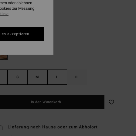
ehmen oder ablehnen
Cookies zur Messung
LTER RABATT EXTRA 25%
linie
Multi
ies akzeptieren
S
M
L
XL
In den Warenkorb
Lieferung nach Hause oder zum Abholort