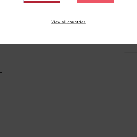
Zusa
Elast
View all countries
Vers
L