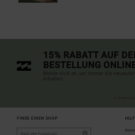
15% RABATT AUF DE
BESTELLUNG ONLIN
Melde dich an, um immer die neueste
erhalten.
(*) Angebot gü
FINDE EINEN SHOP
HIL
Beste