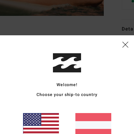
Deta
Women
Style
Funk
F
Welcome!
D
C
Choose your ship-to country
P
S
C
B
sea