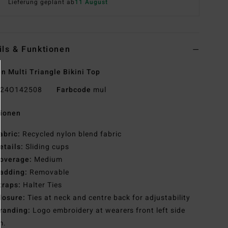
Lieferung geplant ab
11 August
ils & Funktionen
 Multi Triangle Bikini Top
24O142508
Farbcode
mul
tionen
abric:
Recycled nylon blend fabric
etails:
Sliding cups
overage:
Medium
adding:
Removable
traps:
Halter Ties
losure:
Ties at neck and centre back for adjustability
randing:
Logo embroidery at wearers front left side
m.