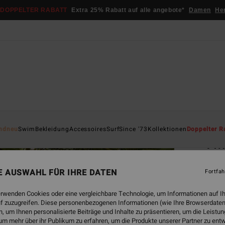
DOPPELTER RABATT
Extra 25% Rabatt auf alle angebote*
Damen
He
Startsei
ndneu
Swim
Bekleidung
Accessoires
Surf
Since '73
Kollektionen
Doppelter R
Twi
Frauen
NE AUSWAHL FÜR IHRE DATEN
Fortfah
5.0
ECO-B
erwenden Cookies oder eine vergleichbare Technologie, um Informationen auf I
f zuzugreifen. Diese personenbezogenen Informationen (wie Ihre Browserdaten
€ 49,
 um Ihnen personalisierte Beiträge und Inhalte zu präsentieren, um die Leist
€ 2
um mehr über ihr Publikum zu erfahren, um die Produkte unserer Partner zu ent