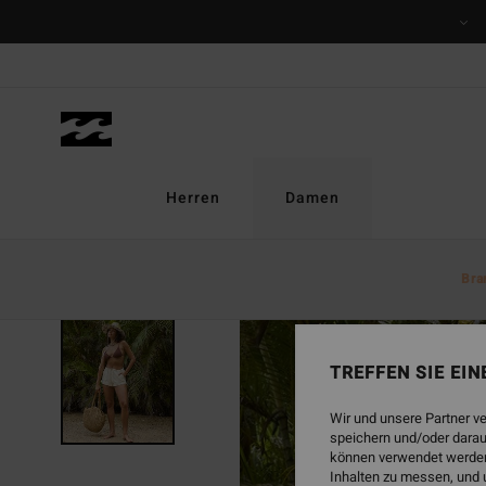
Direkt
zur
Produktinformation
springen
Herren
Damen
Bra
TREFFEN SIE EI
Wir und unsere Partner v
speichern und/oder darau
können verwendet werden,
Inhalten zu messen, und 