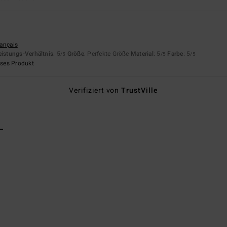
rançais
eistungs-Verhältnis
: 5
Größe
: Perfekte Größe
Material
: 5
Farbe
: 5
/5
/5
/5
eses Produkt
Verifiziert von
TrustVille
L