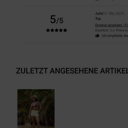
Julie
12. Mai 2026
5
/5
Top
Original anzeigen - F
Komfort
: 5
Preis-L
/5
Ich empfehle di
ZULETZT ANGESEHENE ARTIKE