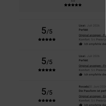
5.0
Lisa
6. Juli 2026
5
/5
Perfekt
Original anzeigen - F
Komfort
: 5
Preis-L
/5
Ich empfehle di
Lisa
6. Juli 2026
5
/5
Perfekt
Original anzeigen - F
Komfort
: 5
Preis-L
/5
Ich empfehle di
Rosada
20. Juni 202
5
/5
Die Passform ist perf
Original anzeigen - E
Komfort
: 5
Preis-L
/5
Ich empfehle di