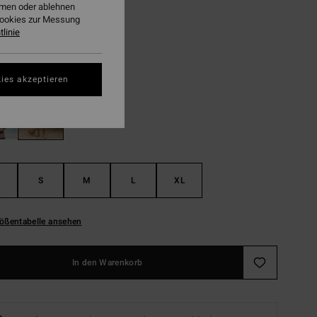
ehmen oder ablehnen
Cookies zur Messung
LTER RABATT EXTRA 25%
linie
Esspresso
ies akzeptieren
S
M
L
XL
ößentabelle ansehen
In den Warenkorb