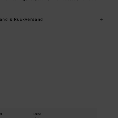
and & Rückversand
al
Farbe