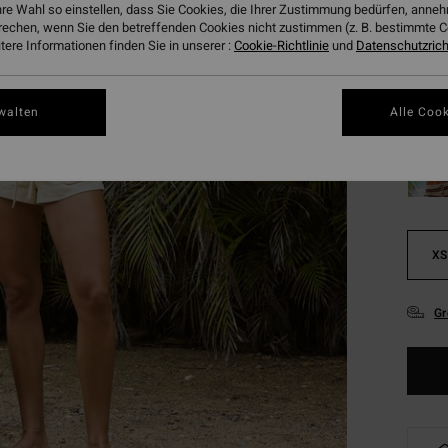
hre Wahl so einstellen, dass Sie Cookies, die Ihrer Zustimmung bedürfen, ann
SALE
rechen, wenn Sie den betreffenden Cookies nicht zustimmen (z. B. bestimmte 
DOPPE
ere Informationen finden Sie in unserer :
Cookie-Richtlinie
und
Datenschutzricht
Farbe
walten
Alle Cook
XS
Gr