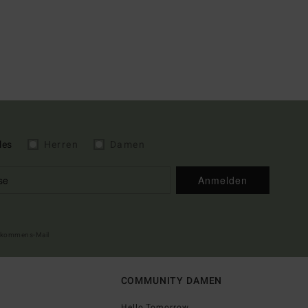
les
Herren
Damen
Anmelden
illkommens-Mail
COMMUNITY DAMEN
Hello Tomorrow