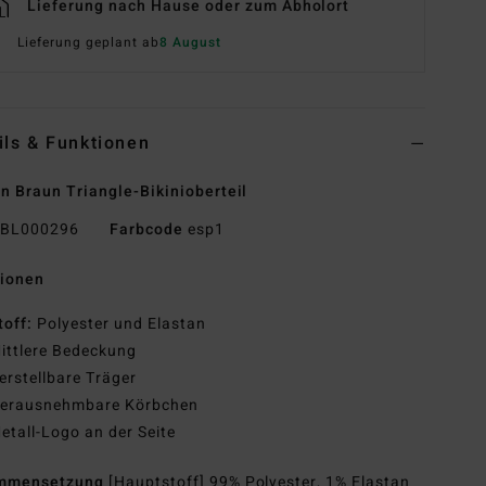
Lieferung nach Hause oder zum Abholort
Lieferung geplant ab
8 August
ils & Funktionen
n Braun Triangle-Bikinioberteil
BL000296
Farbcode
esp1
tionen
toff:
Polyester und Elastan
ittlere Bedeckung
erstellbare Träger
erausnehmbare Körbchen
etall-Logo an der Seite
mmensetzung
[Hauptstoff] 99% Polyester, 1% Elastan