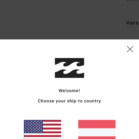
Vers
Durchschnittliche Bewertung
5.0
Welcome!
/5
Choose your ship-to country
basierend auf
4 verifizierten Bewertungen
seit Mai 2026
100% unserer Kunden empfehlen dieses Produkt
is-Leistungs-Verhältnis
Größe
Materi