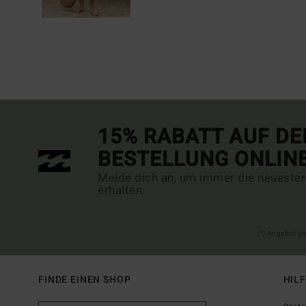
15% RABATT AUF DE
BESTELLUNG ONLIN
Melde dich an, um immer die neueste
erhalten.
(*) Angebot gü
FINDE EINEN SHOP
HIL