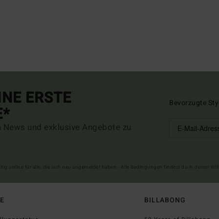
INE ERSTE
Bevorzugte Sty
E*
n News und exklusive Angebote zu
ltig online für alle, die sich neu angemeldet haben - Alle Bedingungen findest du in deiner W
FE
BILLABONG