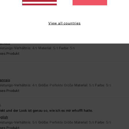
4.5
5.0
Zu klein
Zu groß
View all countries
rançais
eistungs-Verhältnis
: 4
Material
: 5
Farbe
: 5
/5
/5
/5
eses Produkt
rançais
eistungs-Verhältnis
: 4
Größe
: Perfekte Größe
Material
: 5
Farbe
: 5
/5
/5
/5
eses Produkt
6
ekt und der Look ist genau so, wie ich es mir erhofft hatte.
nglish
eistungs-Verhältnis
: 5
Größe
: Perfekte Größe
Material
: 5
Farbe
: 5
/5
/5
/5
eses Produkt