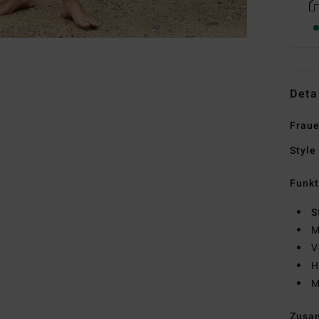
Deta
Fraue
Style
Funk
S
M
V
H
M
Zusa