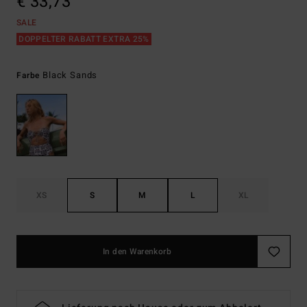
€ 33,73
SALE
DOPPELTER RABATT EXTRA 25%
Black Sands
Farbe
XS
S
M
L
XL
In den Warenkorb