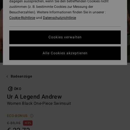
dagegen aussprechen, wenn Sie den betreffenden Cookies nicht
zustimmen (z. B. bestimmte Cookies zur Messung der
Besucherzahlen). Weitere Informationen finden Sie in unserer :
Cookie-Richtlinie
und
Datenschutzrichtlinie
Cookies verwalten
Alle Cookies akzeptieren
Badeanzüge
ÖKO
Ur A Legend Andrew
Women Black One-Piece Swimsuit
ECO-BONUS
€ 89,95
63%