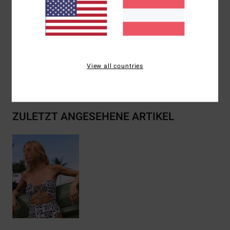
Zusammensetzung
[Main Fabric] 78% Recycled
Polyamide 22% Elastane
View all countries
Versand & Rückversand
ZULETZT ANGESEHENE ARTIKEL