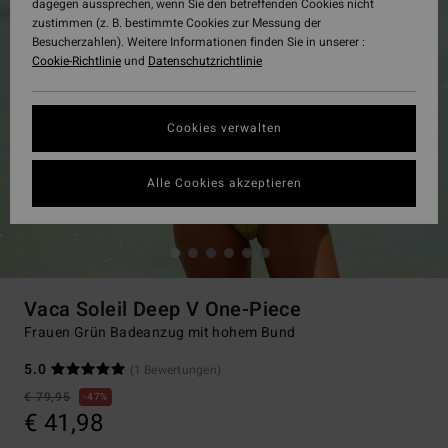
dagegen aussprechen, wenn Sie den betreffenden Cookies nicht
zustimmen (z. B. bestimmte Cookies zur Messung der
Besucherzahlen). Weitere Informationen finden Sie in unserer :
Cookie-Richtlinie
und
Datenschutzrichtlinie
Cookies verwalten
Alle Cookies akzeptieren
Vaca Soleil Deep V One-Piece
Frauen Grün Badeanzug mit hohem Bund
5.0
(1 Bewertungen)
€ 79,95
47%
€ 41,98