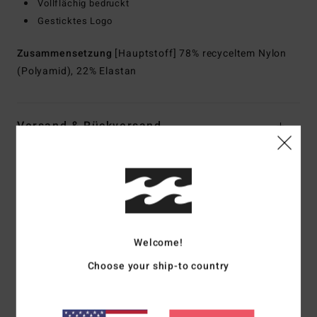
Vollflächig bedruckt
Gesticktes Logo
Zusammensetzung
[Hauptstoff] 78% recyceltem Nylon
(Polyamid), 22% Elastan
Versand & Rückversand
Kundenbewertungen
Durchschnittliche Bewertung
Welcome!
5.0
Choose your ship-to country
/5