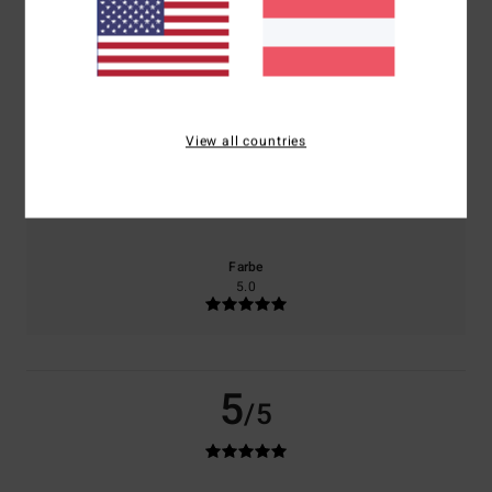
basierend auf
1 verifizierten Bewertungen
seit Juli 2026
100% unserer Kunden empfehlen dieses Produkt
Komfort
Preis-Leistungs-Verhältnis
5.0
5.0
View all countries
Größe
Material
5.0
Zu klein
Zu groß
Farbe
5.0
5
/5