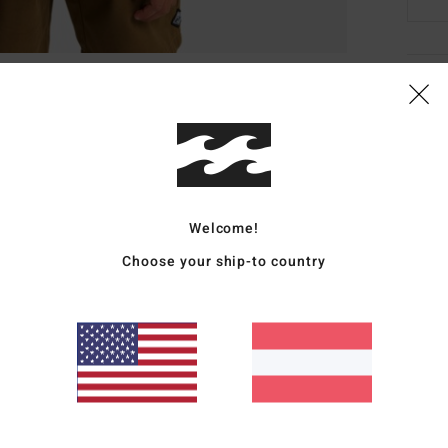
Deta
Junge
Style
Funk
Welcome!
M
Choose your ship-to country
G
B
G
Zusa
Visko