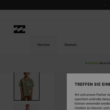
Direkt
zur
Produktinformation
springen
Herren
Damen
Brandneu
Board
TREFFEN SIE EI
Wir und unsere Partner v
speichern und/oder darau
können verwendet werden,
Inhalten zu messen, und 