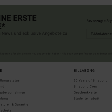
INE ERSTE
Bevorzugte Sty
E*
n News und exklusive Angebote zu
ltig online für alle, die sich neu angemeldet haben - Alle Bedingungen findest du in deiner W
FE
BILLABONG
llungsstatus
50 Years of Billabong
and
Billabong Crew
gabe vornehmen
Geschenkkarte
hlung
Studentenrabatt
aturen & Garantie
nschutz