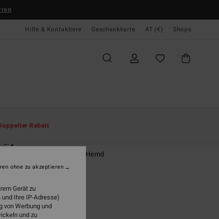
rren
Hilfe & Kontaktiere
Geschenkkarte
AT (€)
Shops
te
Herren
Jungen
Hemden
Doppelter Rabatt
cay
n 8-16 Grün Kurzärmliges Hemd
ren ohne zu akzeptieren
95
63%
4,98
hrem Gerät zu
 und Ihre IP-Adresse)
ung von Werbung und
wickeln und zu
LTER RABATT EXTRA 25%