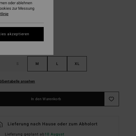
ehmen oder ablehnen
Cookies zur Messung
Moss Green
linie
ies akzeptieren
S
M
L
XL
ößentabelle ansehen
In den Warenkorb
Lieferung nach Hause oder zum Abholort
Lieferung geplant ab
10 August