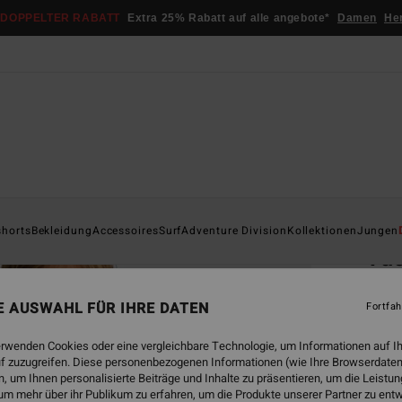
DOPPELTER RABATT
Extra 25% Rabatt auf alle angebote*
Damen
He
Startsei
shorts
Bekleidung
Accessoires
Surf
Adventure Division
Kollektionen
Jungen
Va
Junge
NE AUSWAHL FÜR IHRE DATEN
Fortfah
€ 39,
€ 1
erwenden Cookies oder eine vergleichbare Technologie, um Informationen auf I
f zuzugreifen. Diese personenbezogenen Informationen (wie Ihre Browserdaten
SALE
 um Ihnen personalisierte Beiträge und Inhalte zu präsentieren, um die Leist
um mehr über ihr Publikum zu erfahren, um die Produkte unserer Partner zu ent
DOPPE