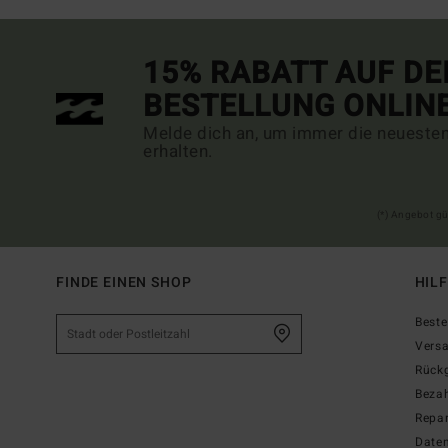
15% RABATT AUF DE
BESTELLUNG ONLIN
Melde dich an, um immer die neueste
erhalten.
(*) Angebot gü
FINDE EINEN SHOP
HIL
Beste
Vers
Rück
Beza
Repar
Date