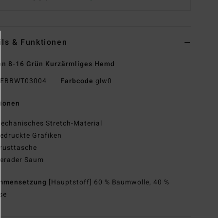
ils & Funktionen
n 8-16 Grün Kurzärmliges Hemd
EBBWT03004
Farbcode
glw0
tionen
echanisches Stretch-Material
edruckte Grafiken
rusttasche
erader Saum
mmensetzung
[Hauptstoff] 60 % Baumwolle, 40 %
se