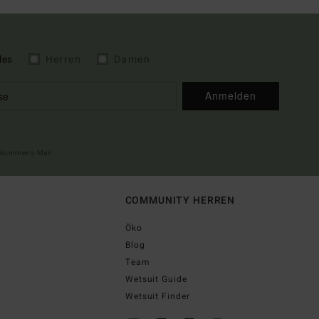
les
Herren
Damen
Anmelden
illkommens-Mail
COMMUNITY HERREN
Öko
Blog
Team
Wetsuit Guide
Wetsuit Finder