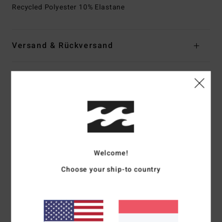
Recycled Polyester 10% Elastane
Versand & Rückversand
Kundenbewertungen
Durchschnittliche Bewertung
5.0
/5
Welcome!
Choose your ship-to country
basierend auf
1 verifizierten Bewertungen
seit Februar 2026
100% unserer Kunden empfehlen dieses Produkt
Komfort
Preis-Leistungs-Verhältnis