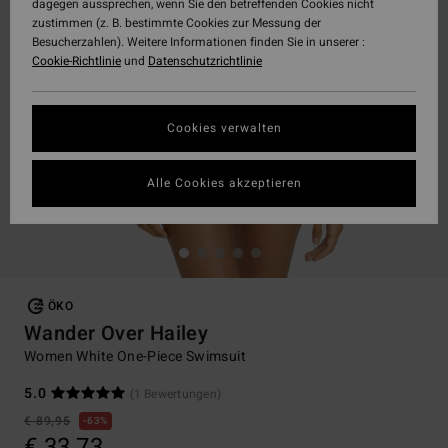
dagegen aussprechen, wenn Sie den betreffenden Cookies nicht
zustimmen (z. B. bestimmte Cookies zur Messung der
Besucherzahlen). Weitere Informationen finden Sie in unserer :
Cookie-Richtlinie
und
Datenschutzrichtlinie
Cookies verwalten
Alle Cookies akzeptieren
ÖKO
Wander Over Hailey
Women White One-Piece Swimsuit
5.0
(1 Bewertungen)
€ 89,95
63%
€ 33,73