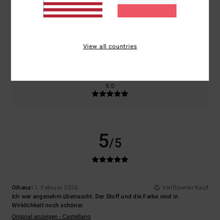
5.0
4.0
Größe
Material
4.0
View all countries
Zu klein
Zu groß
Farbe
5.0
5
/5
Oihana
11. Februar 2026
Verifizierter Kauf
Ich war angenehm überrascht. Der Stoff und die Farbe sind in
Wirklichkeit noch schöner.
Original anzeigen - Castellano