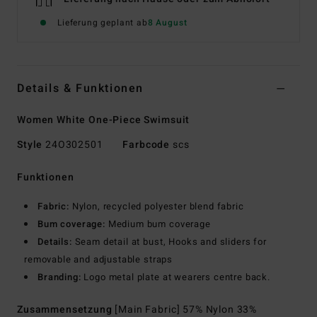
Lieferung geplant ab
8 August
Details & Funktionen
Women White One-Piece Swimsuit
Style
24O302501
Farbcode
scs
Funktionen
Fabric:
Nylon, recycled polyester blend fabric
Bum coverage:
Medium bum coverage
Details:
Seam detail at bust, Hooks and sliders for
removable and adjustable straps
Branding:
Logo metal plate at wearers centre back.
Zusammensetzung
[Main Fabric] 57% Nylon 33%