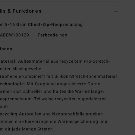
ils & Funktionen
n 8-16 Grün Chest-Zip-Neoprenanzug
ABBW100129
Farbcode
ngn
tionen
aterial:
Außenmaterial aus recyceltem Pro-Stretch-
yester-Mischgewebe
raphene e kombiniert mit Silikon-Stretch-Innenmaterial
echnologie:
Mit Graphene angereicherte Garne
rmen sich schneller und halten die Wärme länger
eoprenschaum: Teilweise recycelter, superleichter
aum
pcycling-Autoreifen und Neoprenabfälle ergeben
ammen eine hervorragende Wärmespeicherung und
en dir jede Menge Stretch