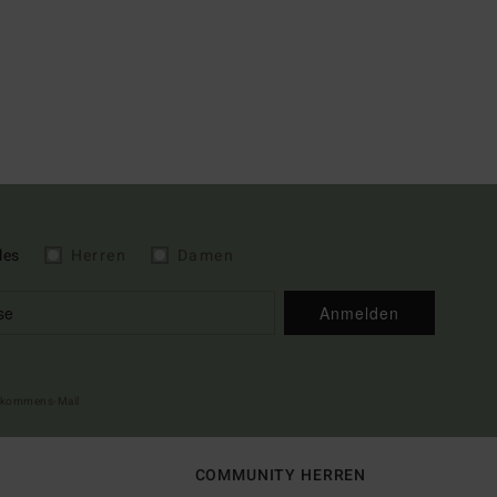
les
Herren
Damen
Anmelden
illkommens-Mail
COMMUNITY HERREN