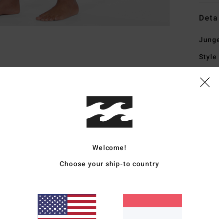
Deta
Junge
Style
Funk
M
Pol
G
T
Welcome!
erwä
N
Choose your ship-to country
Sch
U
zus
biet