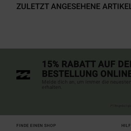
ZULETZT ANGESEHENE ARTIKE
15% RABATT AUF DE
BESTELLUNG ONLIN
Melde dich an, um immer die neueste
erhalten.
(*) Angebot gü
FINDE EINEN SHOP
HIL