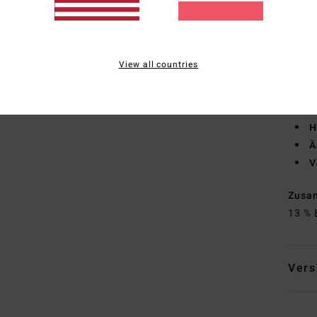
A
vern
Wass
I
View all countries
ver
P
D
H
Ä
V
Zusa
13 % 
Vers