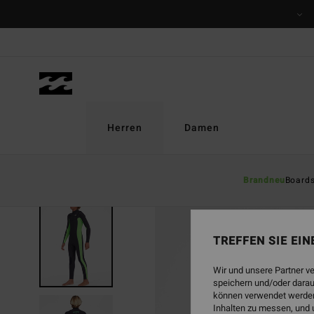
Direkt
zur
Produktinformation
springen
Herren
Damen
Brandneu
Board
AUSVERKAUFT
TREFFEN SIE EI
Wir und unsere Partner v
speichern und/oder darau
können verwendet werden,
Inhalten zu messen, und 