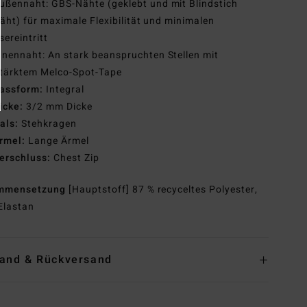
ußennaht: GBS-Nähte (geklebt und mit Blindstich
äht) für maximale Flexibilität und minimalen
ereintritt
nnennaht: An stark beanspruchten Stellen mit
stärktem Melco-Spot-Tape
assform:
Integral
icke:
3/2 mm Dicke
als:
Stehkragen
rmel:
Lange Ärmel
erschluss:
Chest Zip
mmensetzung
[Hauptstoff] 87 % recyceltes Polyester,
Elastan
and & Rückversand