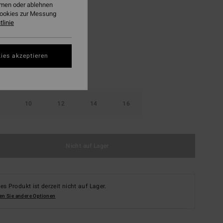
ehmen oder ablehnen
Cookies zur Messung
Neon Green
linie
ies akzeptieren
10
12
14
16
Nicht auf Lager
es Produkt ist derzeit nicht auf Lager.
en Sie andere Optionen