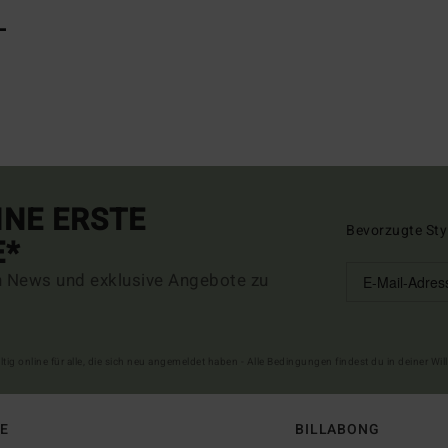
L
INE ERSTE
Bevorzugte Sty
E*
n News und exklusive Angebote zu
ltig online für alle, die sich neu angemeldet haben - Alle Bedingungen findest du in deiner W
FE
BILLABONG