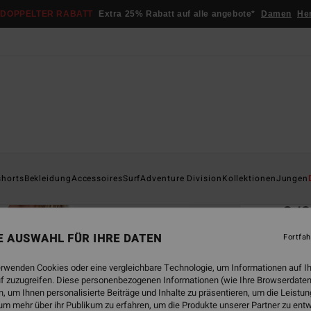
DOPPELTER RABATT
Extra 25% Rabatt auf alle angebote*
Damen
He
Startsei
shorts
Bekleidung
Accessoires
Surf
Adventure Division
Kollektionen
Jungen
ÖK
3/
Junge
NE AUSWAHL FÜR IHRE DATEN
Fortfah
ECO-B
erwenden Cookies oder eine vergleichbare Technologie, um Informationen auf I
€ 1
f zuzugreifen. Diese personenbezogenen Informationen (wie Ihre Browserdaten
 um Ihnen personalisierte Beiträge und Inhalte zu präsentieren, um die Leist
DOPPE
um mehr über ihr Publikum zu erfahren, um die Produkte unserer Partner zu ent