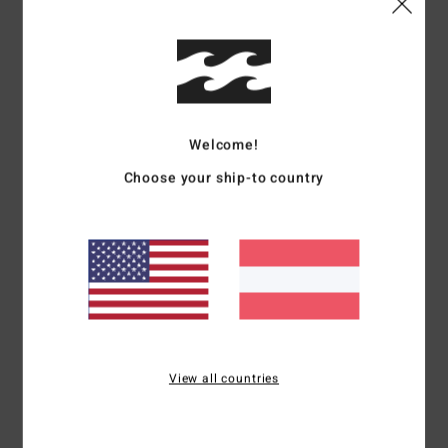
Details & Funktionen
Männer Grau Mütze mit Krempe
Style
24A583504
Farbcode
sil
Welcome!
Funktionen
Choose your ship-to country
Gewebter Patch mit Logo am Ärmelbündchen
Stoff:
recyceltes Polyester, Acryl
Standard Schnitt
Zusammensetzung
60% recyceltes Polyester 40% Acryl
Versand & Rückversand
View all countries
ZULETZT ANGESEHENE ARTIKEL