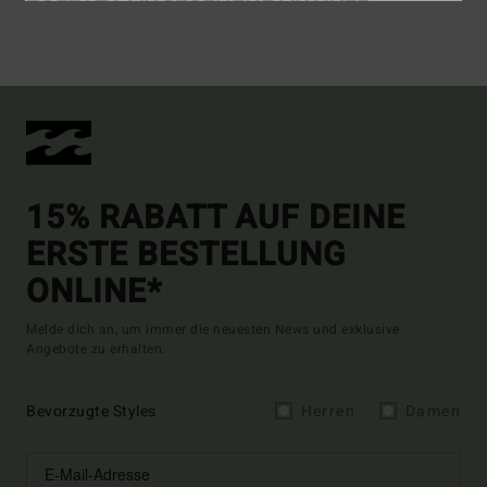
15% RABATT AUF DEINE
ERSTE BESTELLUNG
ONLINE*
Melde dich an, um immer die neuesten News und exklusive
Angebote zu erhalten.
Bevorzugte Styles
Herren
Damen