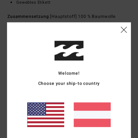
Gewebtes Etikett
Zusammensetzung
[Hauptstoff] 100 % Baumwolle
Versand & Rückversand
Kundenbewertungen
Welcome!
Choose your ship-to country
Durchschnittliche Bewertung
5.0
/5
basierend auf
1 verifizierten Bewertungen
seit März 2026
100% unserer Kunden empfehlen dieses Produkt