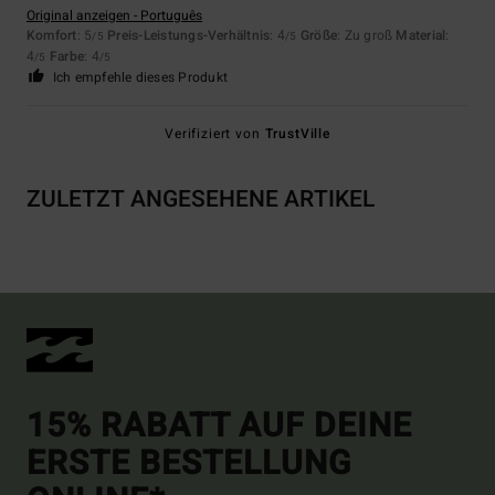
Original anzeigen - Português
Komfort
: 5
Preis-Leistungs-Verhältnis
: 4
Größe
: Zu groß
Material
:
/5
/5
4
Farbe
: 4
/5
/5
Ich empfehle dieses Produkt
Verifiziert von
TrustVille
ZULETZT ANGESEHENE ARTIKEL
15% RABATT AUF DEINE
ERSTE BESTELLUNG