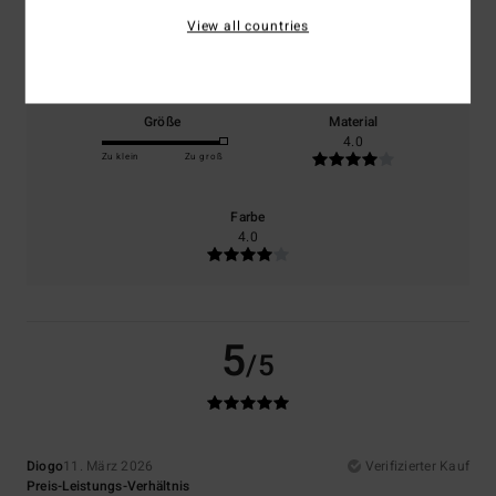
View all countries
Komfort
Preis-Leistungs-Verhältnis
5.0
4.0
Größe
Material
4.0
Zu klein
Zu groß
Farbe
4.0
5
/5
Diogo
11. März 2026
Verifizierter Kauf
Preis-Leistungs-Verhältnis