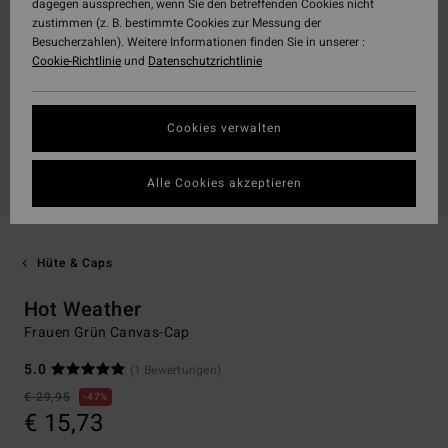
dagegen aussprechen, wenn Sie den betreffenden Cookies nicht
zustimmen (z. B. bestimmte Cookies zur Messung der
Besucherzahlen). Weitere Informationen finden Sie in unserer :
Cookie-Richtlinie
und
Datenschutzrichtlinie
Cookies verwalten
Alle Cookies akzeptieren
Hüte & Caps
Hot Weather
Frauen Grün Canvas-Cap
5.0
(1 Bewertungen)
€ 29,95
47%
€ 15,73