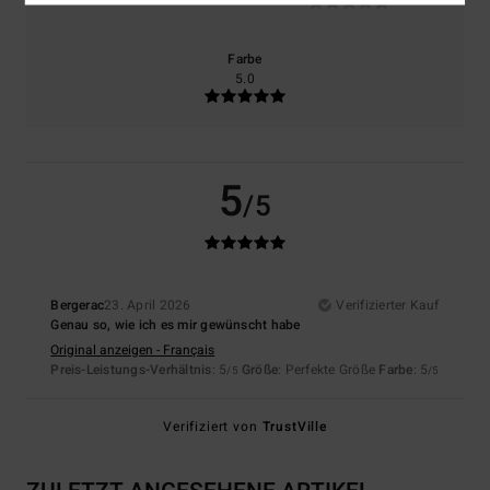
Farbe
5.0
5
/5
Bergerac
23. April 2026
Verifizierter Kauf
Genau so, wie ich es mir gewünscht habe
Original anzeigen - Français
Preis-Leistungs-Verhältnis
: 5
Größe
: Perfekte Größe
Farbe
: 5
/5
/5
Verifiziert von
TrustVille