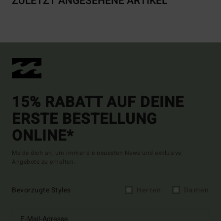
ZULETZT ANGESEHENE ARTIKEL
15% RABATT AUF DEINE
ERSTE BESTELLUNG
ONLINE*
Melde dich an, um immer die neuesten News und exklusive
Angebote zu erhalten.
Bevorzugte Styles
Herren
Damen