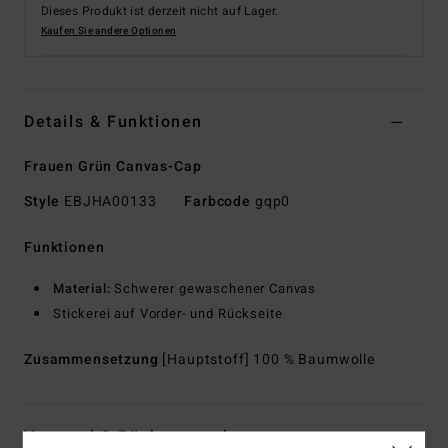
Dieses Produkt ist derzeit nicht auf Lager.
Kaufen Sie andere Optionen
Details & Funktionen
Frauen Grün Canvas-Cap
Style
EBJHA00133
Farbcode
gqp0
Funktionen
Material:
Schwerer gewaschener Canvas
Stickerei auf Vorder- und Rückseite
Zusammensetzung
[Hauptstoff] 100 % Baumwolle
Versand & Rückversand