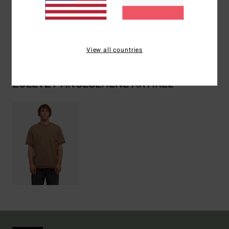
Zusammensetzung
[Hauptstoff] 100 % Baumwolle
Versand & Rückversand
View all countries
ZULETZT ANGESEHENE ARTIKEL