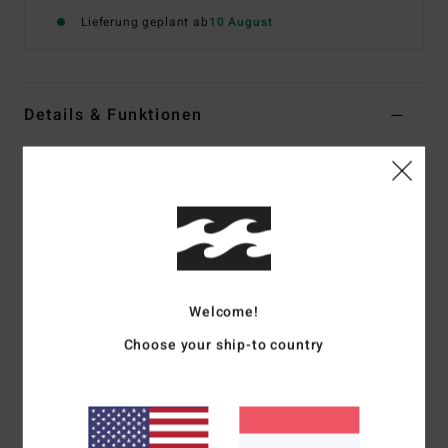
Lieferung geplant ab
10 August
Details & Funktionen
Männer Braun T-Shirt
Style
UBYZT00787
Farbcode
grv
Funktionen
Passform:
OG-Fit
Stoff:
Baumwolle [210 g/m2]
Welcome!
Taschendetail mit aufgenähtem Immortal-Besatz
Choose your ship-to country
Kontrastfarbener Overlockstich an Kragen, Saum und
Ärmeln
Pigment-Overdye und Enzymwaschung