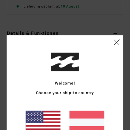
Lieferung geplant ab
10 August
Details & Funktionen
Frauen Schwarz T-Shirt
Style
EBJZT00672
Farbcode
ofb
Funktionen
Material:
Gewaschener Baumwolljersey
Welcome!
Passform:
Loose Fit, weit und komfortabel geschnitten
Choose your ship-to country
Hals:
Rundhalsausschnitt
Grafik-Druck mit weichem Print
Zusammensetzung
[Hauptstoff] 100 % Baumwolle