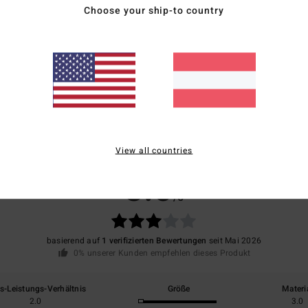
Choose your ship-to country
Vers
View all countries
Durchschnittliche Bewertung
3.0
/5
basierend auf
1 verifizierten Bewertungen
seit Mai 2026
0% unserer Kunden empfehlen dieses Produkt
is-Leistungs-Verhältnis
Größe
Materi
2.0
3.0