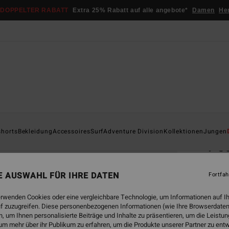
DOPPELTER RABATT
Extra 25% Rabatt auf alle angebote*
Damen
He
Startsei
shorts
Bekleidung
Accessoires
Surf
Adventure Division
Kollektionen
Jungen
Po
Junge
NE AUSWAHL FÜR IHRE DATEN
Fortfah
3.0
€ 7,54
erwenden Cookies oder eine vergleichbare Technologie, um Informationen auf I
f zuzugreifen. Diese personenbezogenen Informationen (wie Ihre Browserdaten
€ 17,
 um Ihnen personalisierte Beiträge und Inhalte zu präsentieren, um die Leist
€ 1
um mehr über ihr Publikum zu erfahren, um die Produkte unserer Partner zu ent