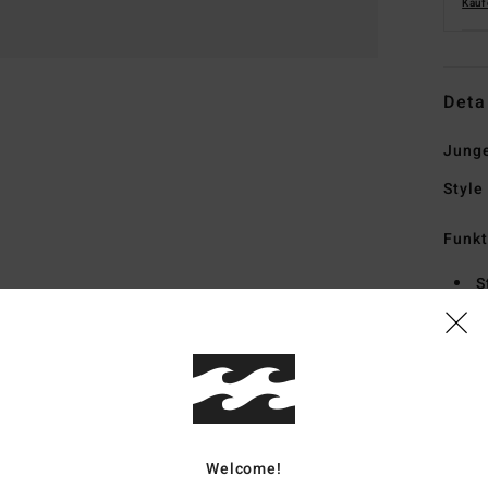
Kauf
Deta
Junge
Style
Funk
S
D
V
B
der 
F
Welcome!
Zusa