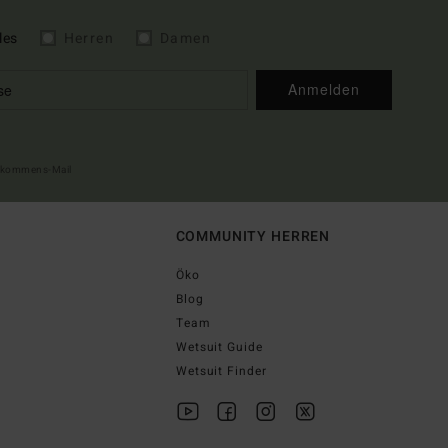
les
Herren
Damen
Anmelden
illkommens-Mail
COMMUNITY HERREN
Öko
Blog
Team
Wetsuit Guide
Wetsuit Finder