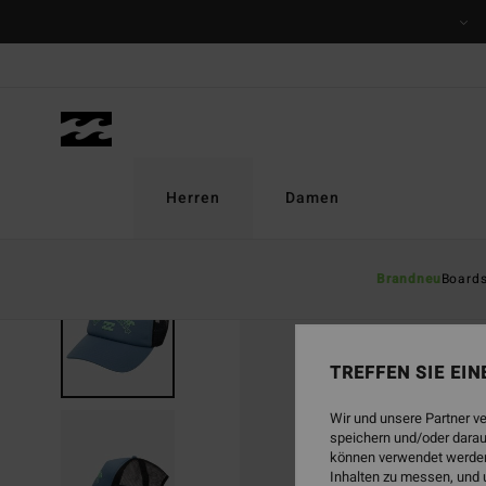
Direkt
zur
Produktinformation
springen
Herren
Damen
Brandneu
Board
TREFFEN SIE EI
Wir und unsere Partner v
speichern und/oder darau
können verwendet werden,
Inhalten zu messen, und 