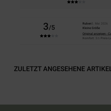
3
Ruben
5. Mai 2026
/5
Kleine Größe
Original anzeigen - C
Komfort
: 3
Preis-L
/5
ZULETZT ANGESEHENE ARTIKE