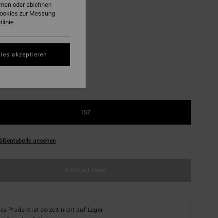
ehmen oder ablehnen
Cookies zur Messung
linie
Washed Blue
ies akzeptieren
1SZ
ößentabelle ansehen
Nicht auf Lager
es Produkt ist derzeit nicht auf Lager.