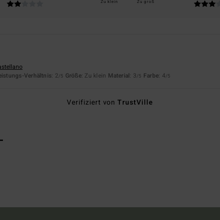
Zu klein
Zu groß
astellano
eistungs-Verhältnis
: 2
Größe
: Zu klein
Material
: 3
Farbe
: 4
/5
/5
/5
Verifiziert von
TrustVille
L