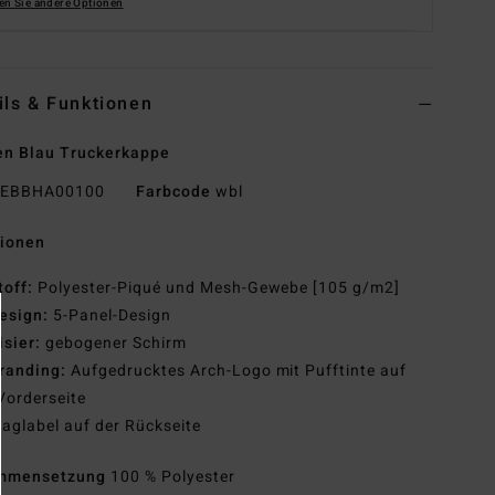
en Sie andere Optionen
ils & Funktionen
n Blau Truckerkappe
EBBHA00100
Farbcode
wbl
tionen
toff:
Polyester-Piqué und Mesh-Gewebe [105 g/m2]
esign:
5-Panel-Design
isier:
gebogener Schirm
randing:
Aufgedrucktes Arch-Logo mit Pufftinte auf
Vorderseite
laglabel auf der Rückseite
mmensetzung
100 % Polyester