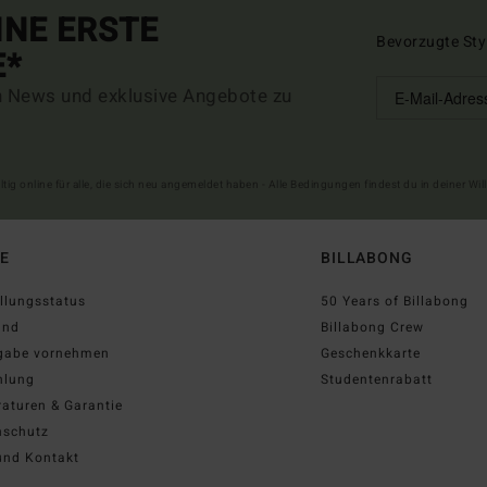
INE ERSTE
Bevorzugte Sty
E*
n News und exklusive Angebote zu
ltig online für alle, die sich neu angemeldet haben - Alle Bedingungen findest du in deiner W
FE
BILLABONG
llungsstatus
50 Years of Billabong
and
Billabong Crew
gabe vornehmen
Geschenkkarte
hlung
Studentenrabatt
aturen & Garantie
nschutz
und Kontakt