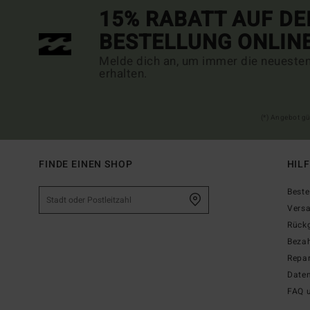
15% RABATT AUF DE
BESTELLUNG ONLIN
Melde dich an, um immer die neueste
erhalten.
(*) Angebot gü
FINDE EINEN SHOP
HIL
Beste
Vers
Rück
Beza
Repar
Date
FAQ 