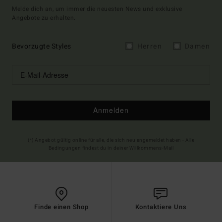
Melde dich an, um immer die neuesten News und exklusive
Angebote zu erhalten.
Bevorzugte Styles
Herren
Damen
Anmelden
(*) Angebot gültig online für alle, die sich neu angemeldet haben - Alle
Bedingungen findest du in deiner Willkommens-Mail
Finde einen Shop
Kontaktiere Uns