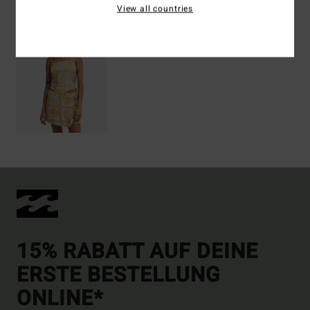
View all countries
15% RABATT AUF DEINE
ERSTE BESTELLUNG
ONLINE*