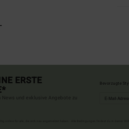
L
INE ERSTE
Bevorzugte Sty
E*
n News und exklusive Angebote zu
ltig online für alle, die sich neu angemeldet haben - Alle Bedingungen findest du in deiner W