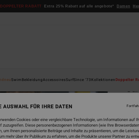
DOPPELTER RABATT
Extra 25% Rabatt auf alle angebote*
Damen
He
Startsei
ndneu
Swim
Bekleidung
Accessoires
Surf
Since '73
Kollektionen
Doppelter R
Su
Fraue
NE AUSWAHL FÜR IHRE DATEN
Fortfah
€ 69,
€ 2
erwenden Cookies oder eine vergleichbare Technologie, um Informationen auf I
f zuzugreifen. Diese personenbezogenen Informationen (wie Ihre Browserdaten
SALE
 um Ihnen personalisierte Beiträge und Inhalte zu präsentieren, um die Leist
um mehr über ihr Publikum zu erfahren, um die Produkte unserer Partner zu ent
DOPPE