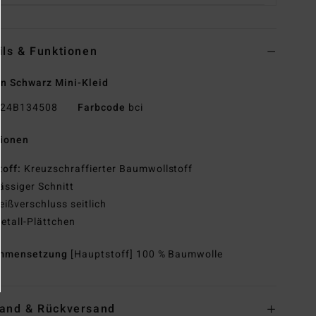
ils & Funktionen
n Schwarz Mini-Kleid
24B134508
Farbcode
bci
tionen
toff:
Kreuzschraffierter Baumwollstoff
ässiger Schnitt
eißverschluss seitlich
etall-Plättchen
mmensetzung
[Hauptstoff] 100 % Baumwolle
and & Rückversand