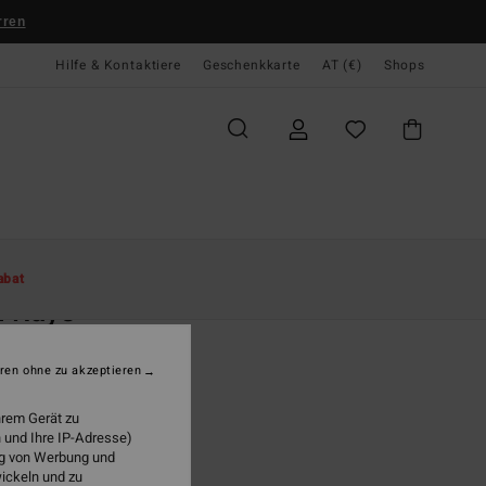
rren
Hilfe & Kontaktiere
Geschenkkarte
AT (€)
Shops
te
Damen
Bekleidung
Kleider
Minikleider
abat
n Rays
n Schwarz Mini-Kleid
ren ohne zu akzeptieren
95
63%
6,23
hrem Gerät zu
 und Ihre IP-Adresse)
ung von Werbung und
wickeln und zu
LTER RABATT EXTRA 25%