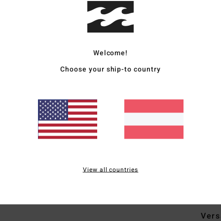
Deta
Welcome!
Fraue
Choose your ship-to country
Style
Funk
S
L
R
M
View all countries
Zusa
Vers