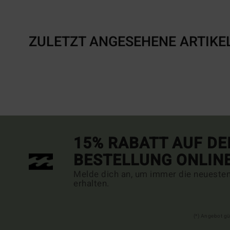
ZULETZT ANGESEHENE ARTIKE
15% RABATT AUF DE
BESTELLUNG ONLIN
Melde dich an, um immer die neueste
erhalten.
(*) Angebot gü