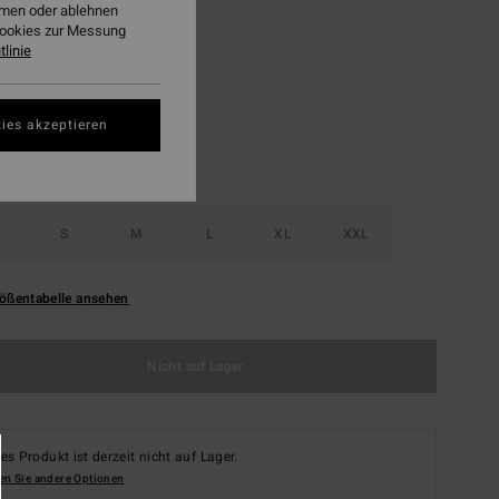
ehmen oder ablehnen
Cookies zur Messung
Black White
linie
ies akzeptieren
S
M
L
XL
XXL
ößentabelle ansehen
Nicht auf Lager
es Produkt ist derzeit nicht auf Lager.
en Sie andere Optionen