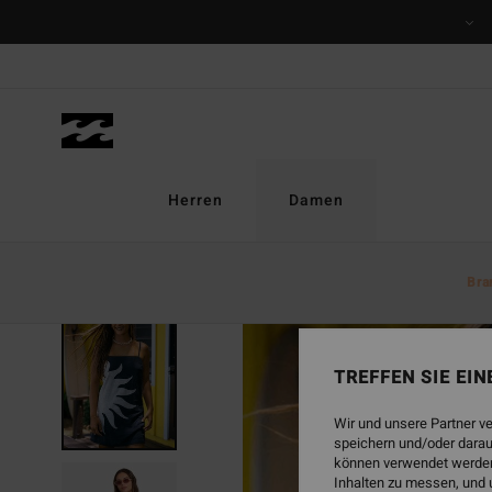
Direkt
zur
Produktinformation
springen
Herren
Damen
Bra
TREFFEN SIE EI
Wir und unsere Partner v
speichern und/oder darau
können verwendet werden,
Inhalten zu messen, und 