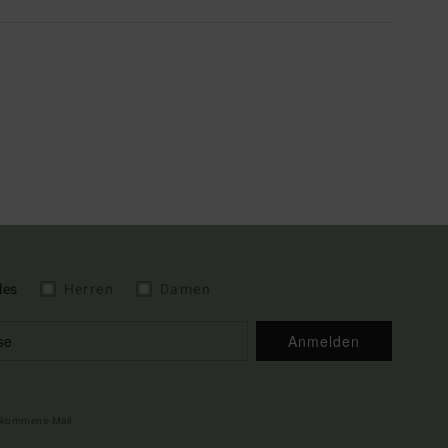
les
Herren
Damen
Anmelden
illkommens-Mail