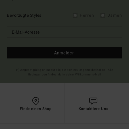
Bevorzugte Styles
Herren
Damen
Anmelden
(*) Angebot gültig online für alle, die sich neu angemeldet haben - Alle
Bedingungen findest du in deiner Willkommens-Mail
Finde einen Shop
Kontaktiere Uns