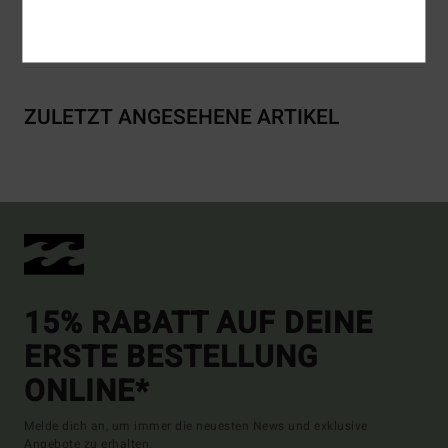
Versand & Rückversand
ZULETZT ANGESEHENE ARTIKEL
15% RABATT AUF DEINE
ERSTE BESTELLUNG
ONLINE*
Melde dich an, um immer die neuesten News und exklusive
Angebote zu erhalten.