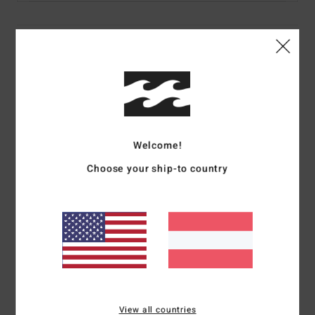
Details & Funktionen
Frauen Blau Bikiniunterteil
Style
24O231509
Farbcode
tbl
Funktionen
Welcome!
Stoff:
Recycled Nylon, Elastan
Choose your ship-to country
Skimpy Hike Unterteil
Hoher Beinausschnitt
Knappe Bedeckung am Gesäß
Metalllogon-Logo auf der Rückseite
Zusammensetzung
[Hauptstoff] 83% recyceltem Nylon
(Polyamid), 17% Elastan
View all countries