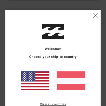
Details & Funktionen
Frauen Blau Badeanzug
Style
24O303508
Farbcode
tbl
Funktionen
Welcome!
Stoff:
Recycled Nylon, Elastan
Choose your ship-to country
Einteiler mit quadratischem Halsausschnitt
Design zum Überziehen
Mittlere Bedeckung des Pos
Metalllogon-Logo auf der Rückseite
Zusammensetzung
[Hauptstoff] 83% recyceltem Nylon
(Polyamid), 17% Elastan
View all countries