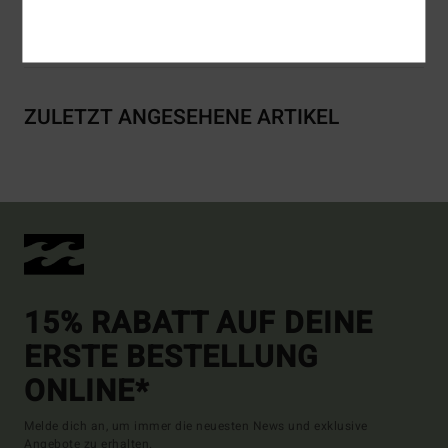
Versand & Rückversand
ZULETZT ANGESEHENE ARTIKEL
15% RABATT AUF DEINE
ERSTE BESTELLUNG
ONLINE*
Melde dich an, um immer die neuesten News und exklusive
Angebote zu erhalten.