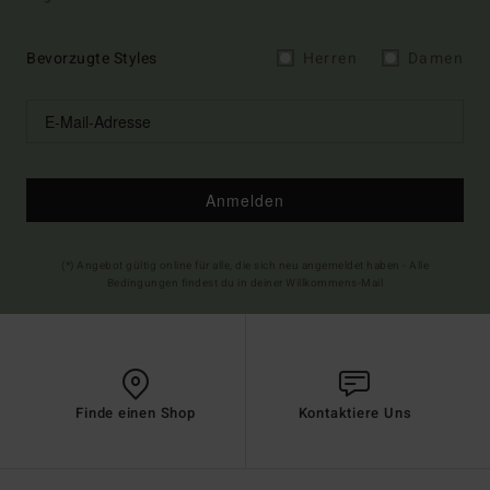
Bevorzugte Styles
Herren
Damen
Anmelden
(*) Angebot gültig online für alle, die sich neu angemeldet haben - Alle
Bedingungen findest du in deiner Willkommens-Mail
Finde einen Shop
Kontaktiere Uns