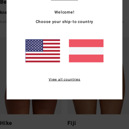
Bells
Tanga
Welcome!
knapp geschnitten am Po
knapp geschnitten am Po
Choose your ship-to country
hoher Beinausschnitt
super-niedrig geschnitten vorne
und hinten
View all countries
Hike
Fiji