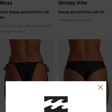
Maya
Skimpy Hike
sehr knapp geschnitten am
knapp geschnitten am Po
Po
hoher Beinausschnitt
kann hoch oder tief auf der Hüfte
getragen werden