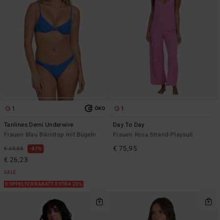
1
1
ÖKO
Tanlines Demi Underwire
Day To Day
Frauen Blau Bikinitop mit Bügeln
Frauen Rosa Strand-Playsuit
€ 75,95
€ 49,95
47%
€ 26,23
SALE
DOPPELTER RABATT EXTRA 25%