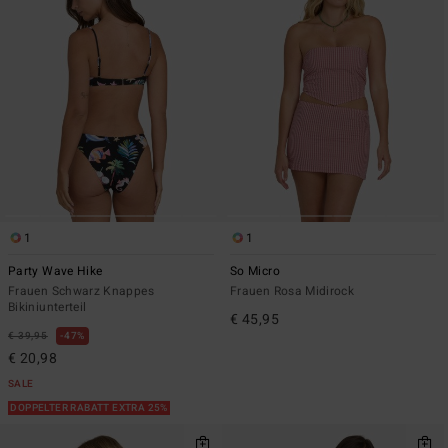
1
1
Party Wave Hike
So Micro
Frauen Schwarz Knappes
Frauen Rosa Midirock
Bikiniunterteil
€ 45,95
€ 39,95
47%
€ 20,98
SALE
DOPPELTER RABATT EXTRA 25%