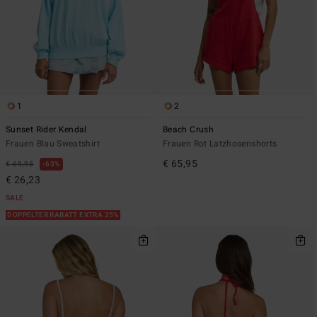
1
2
Sunset Rider Kendal
Beach Crush
Frauen Blau Sweatshirt
Frauen Rot Latzhosenshorts
€ 65,95
€ 69,95
63%
€ 26,23
SALE
DOPPELTER RABATT EXTRA 25%