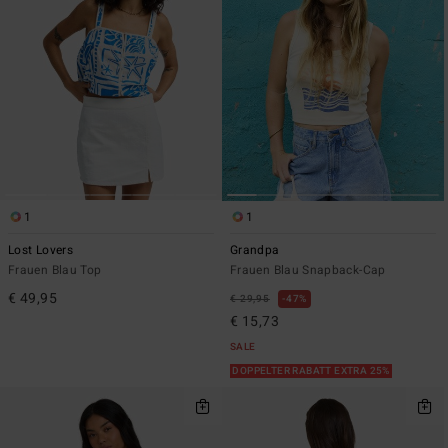
1
1
Lost Lovers
Grandpa
Frauen Blau Top
Frauen Blau Snapback-Cap
€ 49,95
€ 29,95
47%
€ 15,73
SALE
DOPPELTER RABATT EXTRA 25%