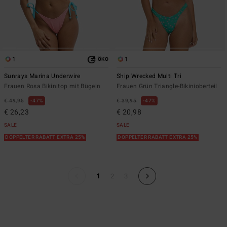
1
1
ÖKO
Sunrays Marina Underwire
Ship Wrecked Multi Tri
Frauen Rosa Bikinitop mit Bügeln
Frauen Grün Triangle-Bikinioberteil
€ 49,95
47%
€ 39,95
47%
€ 26,23
€ 20,98
SALE
SALE
DOPPELTER RABATT EXTRA 25%
DOPPELTER RABATT EXTRA 25%
1
2
3