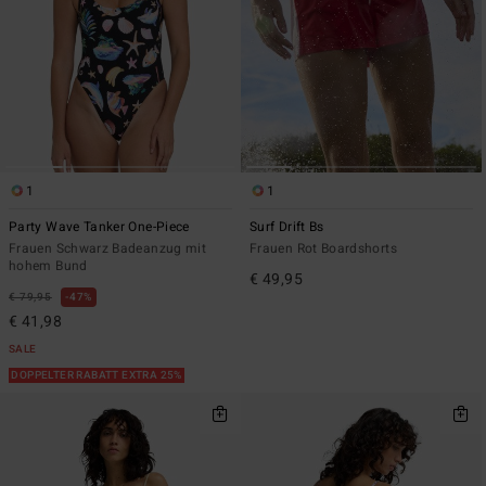
1
1
Party Wave Tanker One-Piece
Surf Drift Bs
Frauen Schwarz Badeanzug mit
Frauen Rot Boardshorts
hohem Bund
€ 49,95
€ 79,95
47%
€ 41,98
SALE
DOPPELTER RABATT EXTRA 25%