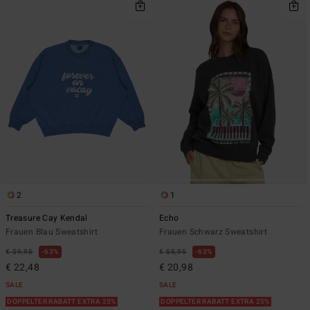
2
1
Treasure Cay Kendal
Echo
Frauen Blau Sweatshirt
Frauen Schwarz Sweatshirt
€ 59,95
63%
€ 55,95
63%
€ 22,48
€ 20,98
SALE
SALE
DOPPELTER RABATT EXTRA 25%
DOPPELTER RABATT EXTRA 25%