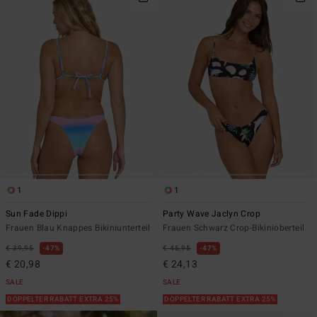
1
1
Sun Fade Dippi
Party Wave Jaclyn Crop
Frauen Blau Knappes Bikiniunterteil
Frauen Schwarz Crop-Bikinioberteil
€ 39,95
47%
€ 45,95
47%
€ 20,98
€ 24,13
SALE
SALE
DOPPELTER RABATT EXTRA 25%
DOPPELTER RABATT EXTRA 25%