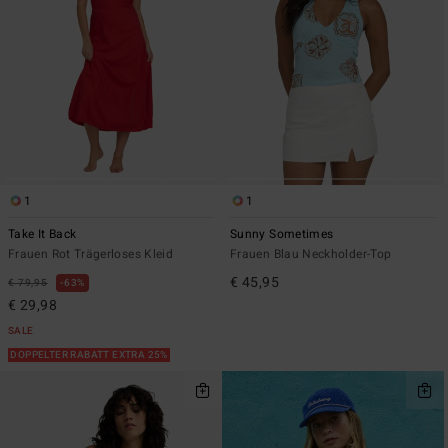
1
1
Take It Back
Sunny Sometimes
Frauen Rot Trägerloses Kleid
Frauen Blau Neckholder-Top
€ 45,95
€ 79,95
63%
€ 29,98
SALE
DOPPELTER RABATT EXTRA 25%