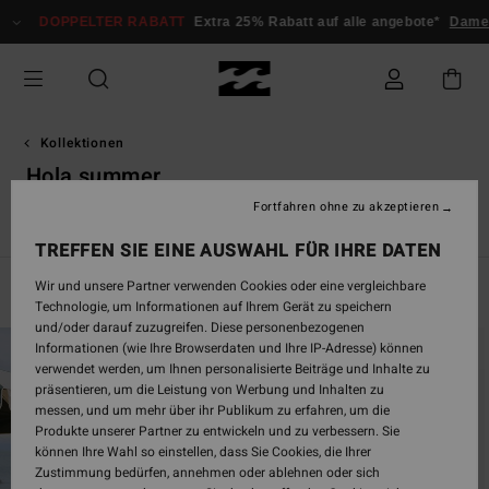
Direkt
PPELTER RABATT
Extra 25% Rabatt auf alle angebote*
Damen
Herre
zur
Produkt
Auswahl
springen
Kollektionen
Hola summer
Fortfahren ohne zu akzeptieren
 Online
Chasing Sunshine
Le Surf Le Love
Hola Summer
TREFFEN SIE EINE AUSWAHL FÜR IHRE DATEN
Wir und unsere Partner verwenden Cookies oder eine vergleichbare
Filtern & Sortieren
110
Ergebnisse
Technologie, um Informationen auf Ihrem Gerät zu speichern
und/oder darauf zuzugreifen. Diese personenbezogenen
Direkt
Überspringen
Informationen (wie Ihre Browserdaten und Ihre IP-Adresse) können
zu
und
verwendet werden, um Ihnen personalisierte Beiträge und Inhalte zu
den
filtern
präsentieren, um die Leistung von Werbung und Inhalten zu
Filterkriterien
nach
messen, und um mehr über ihr Publikum zu erfahren, um die
springen
Produkte unserer Partner zu entwickeln und zu verbessern. Sie
können Ihre Wahl so einstellen, dass Sie Cookies, die Ihrer
Zustimmung bedürfen, annehmen oder ablehnen oder sich