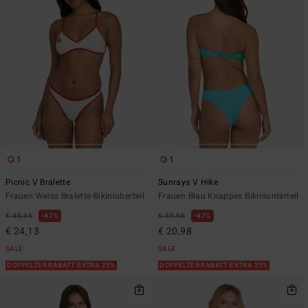
1
1
Picnic V Bralette
Sunrays V Hike
Frauen Weiss Bralette-Bikinioberteil
Frauen Blau Knappes Bikiniunterteil
€ 45,95
47%
€ 39,95
47%
€ 24,13
€ 20,98
SALE
SALE
DOPPELTER RABATT EXTRA 25%
DOPPELTER RABATT EXTRA 25%