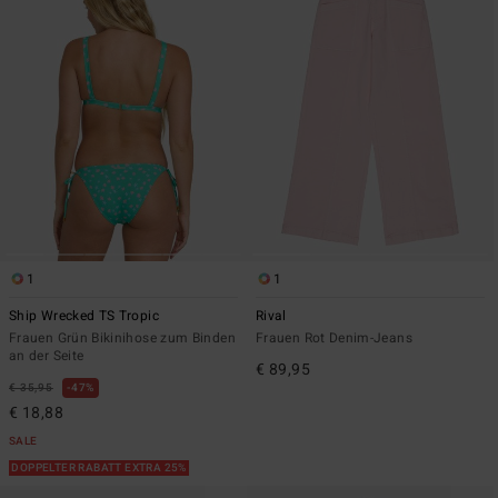
1
1
Ship Wrecked TS Tropic
Rival
Frauen Grün Bikinihose zum Binden
Frauen Rot Denim-Jeans
an der Seite
€ 89,95
€ 35,95
47%
€ 18,88
SALE
DOPPELTER RABATT EXTRA 25%