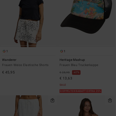
1
1
Wanderer
Heritage Mashup
Frauen Weiss Elastische Shorts
Frauen Blau Truckerkappe
€ 45,95
€ 25,95
47%
€ 13,63
SALE
DOPPELTER RABATT EXTRA 25%