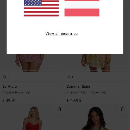
View all countries
1
1
So Micro
Summer Babe
Frauen Rosa Top
Frauen Grün Träger-Top
€ 39,95
€ 49,95