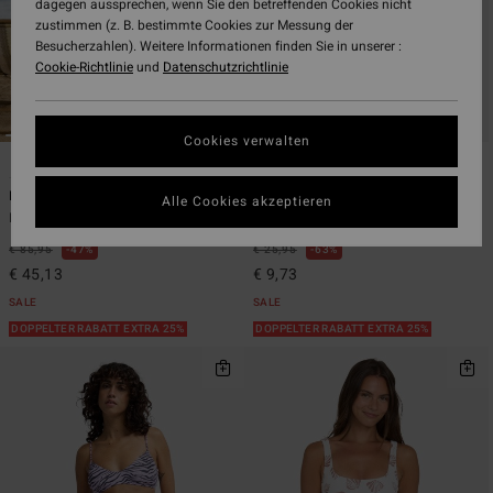
dagegen aussprechen, wenn Sie den betreffenden Cookies nicht
zustimmen (z. B. bestimmte Cookies zur Messung der
Besucherzahlen). Weitere Informationen finden Sie in unserer :
Cookie-Richtlinie
und
Datenschutzrichtlinie
Cookies verwalten
1
1
Paradise Sun Tully Hi One-Piece
Headed To Sea
Alle Cookies akzeptieren
Frauen Blau Badeanzug
Frauen Blau Top
€ 85,95
47%
€ 25,95
63%
€ 45,13
€ 9,73
SALE
SALE
DOPPELTER RABATT EXTRA 25%
DOPPELTER RABATT EXTRA 25%