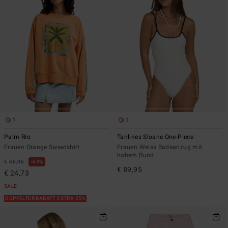
1
1
Palm Rio
Tanlines Sloane One-Piece
Frauen Orange Sweatshirt
Frauen Weiss Badeanzug mit
hohem Bund
€ 65,95
63%
€ 89,95
€ 24,73
SALE
DOPPELTER RABATT EXTRA 25%