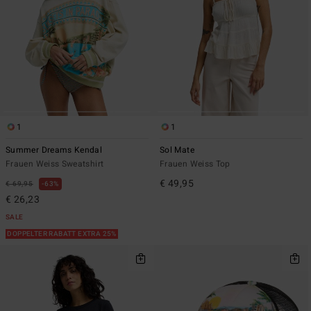
1
1
Summer Dreams Kendal
Sol Mate
Frauen Weiss Sweatshirt
Frauen Weiss Top
€ 49,95
€ 69,95
63%
€ 26,23
SALE
DOPPELTER RABATT EXTRA 25%