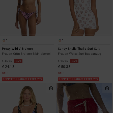
1
1
Pretty Wild V Bralette
Sandy Shells Thalia Surf Suit
Frauen Grün Bralette-Bikinioberteil
Frauen Weiss Surf-Badeanzug
€ 45,95
47%
€ 95,95
47%
€ 24,13
€ 50,38
SALE
SALE
DOPPELTER RABATT EXTRA 25%
DOPPELTER RABATT EXTRA 25%