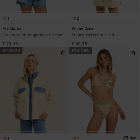
1
2
Mix Match
Winter Ocean
Frauen Multi Langärmliges Hemd
Frauen Weiss Cordkleid
€ 79,95
€ 95,95
BRANDNEU
BRANDNEU
1
1
ÖKO