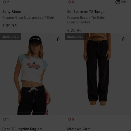
2
5
ÖKO
Salty Since
Sol Searcher TS Tanga
Frauen Grau Übergroßes T-Shirt
Frauen Braun Tie-Side-
Bikiniunterteil
€ 39,95
€ 25,95
BRANDNEU
BRANDNEU
1
5
Spec 73 Joyride Raglan
Midtown Cord