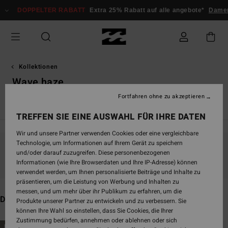
Direkt
PPELTER RABATT
Extra 25% Rabatt auf alle angebote*
Damen
Herre
zur
Produkt
Auswahl
springen
Kollektionen
Wave haze
Fortfahren ohne zu akzeptieren
Back Beach
Surf Capsule
Sunscape
Sol Searcher
Ess
TREFFEN SIE EINE AUSWAHL FÜR IHRE DATEN
Wir und unsere Partner verwenden Cookies oder eine vergleichbare
Technologie, um Informationen auf Ihrem Gerät zu speichern
und/oder darauf zuzugreifen. Diese personenbezogenen
Bleib dabei, die Produkte sind bald wieder da
Informationen (wie Ihre Browserdaten und Ihre IP-Adresse) können
verwendet werden, um Ihnen personalisierte Beiträge und Inhalte zu
präsentieren, um die Leistung von Werbung und Inhalten zu
messen, und um mehr über ihr Publikum zu erfahren, um die
Das könnte dir auch gefallen
Produkte unserer Partner zu entwickeln und zu verbessern. Sie
können Ihre Wahl so einstellen, dass Sie Cookies, die Ihrer
Zustimmung bedürfen, annehmen oder ablehnen oder sich
Direkt
Überspringen
BRANDNEU
BRANDNEU