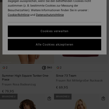
dagegen aussprechen, wenn Sie den betreffenden Cookies nicht
zu
und
zustimmen (z. B. bestimmte Cookies zur Messung der
den
filtern
Besucherzahlen). Weitere Informationen finden Sie in unserer :
Filterkriterien
nach
Cookie-Richtlinie
und
Datenschutzrichtlinie
springen
Cookies verwalten
Alle Cookies akzeptieren
2
2
ÖKO
Summer High Square Tanker One-
Since 73 Team
Piece
Frauen Rot Mittelgroßer Rucksack
Frauen Rosa Badeanzug
€ 69,95
€ 79,95
BRANDNEU
BRANDNEU