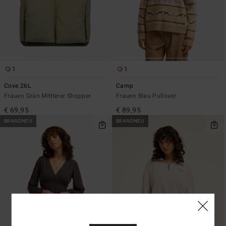
1
1
Cove 26L
Camp
Frauen Grün Mittlerer Shopper
Frauen Blau Pullover
€ 69,95
€ 89,95
BRANDNEU
BRANDNEU