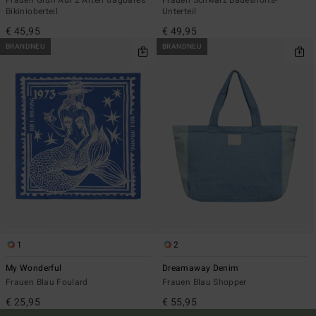
Frauen Grün Auf 2 Arten tragbares
Frauen Schwarz Badeshorts-
Bikinioberteil
Unterteil
€ 45,95
€ 49,95
BRANDNEU
BRANDNEU
1
2
My Wonderful
Dreamaway Denim
Frauen Blau Foulard
Frauen Blau Shopper
€ 25,95
€ 55,95