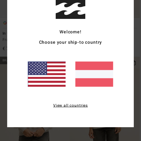
3
4
Welcome!
In Ur Dreams
Coffee Time
Frauen Schwarz Blousonkleid
Frauen Weiss Rippstrick-Top mit
Choose your ship-to country
halbem Reißverschluss
€ 79,95
€ 65,95
BRANDNEU
BRANDNEU
View all countries