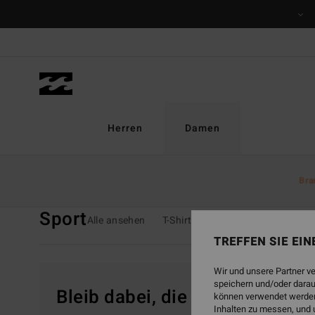
Direkt
zur
Produkt
Auswahl
springen
Herren
Damen
Startseite
Damen
Bekleidung
Sport
Bra
Sport
Alle ansehen
T-Shirts
Tops
Hemden
K
TREFFEN SIE EI
Wir und unsere Partner v
speichern und/oder darau
Bleib dabei, die Produkte sind
können verwendet werden,
Inhalten zu messen, und 