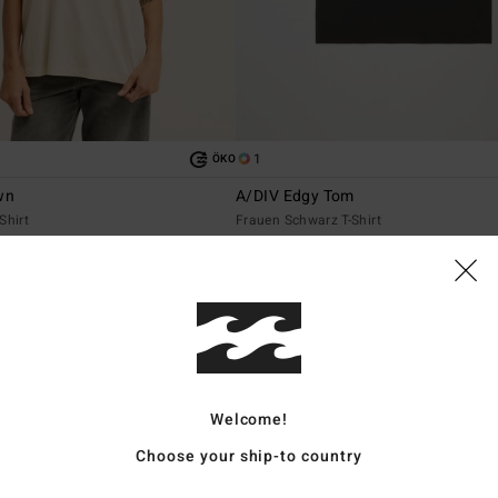
1
ÖKO
wn
A/DIV Edgy Tom
Shirt
Frauen Schwarz T-Shirt
€ 39,95
BRANDNEU
Welcome!
Choose your ship-to country