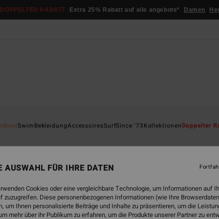
DOPPELTER RABATT
Extra 25% Rabatt auf alle angebote*
Damen
He
ndneu
Swim
Bekleidung
Accessoires
Surf
Since '73
Kollektionen
Doppelter R
leider
Shorts & Röcke
Sets
Einteiler
Jeans & Hosen
P
NE AUSWAHL FÜR IHRE DATEN
Fortfah
erwenden Cookies oder eine vergleichbare Technologie, um Informationen auf I
f zuzugreifen. Diese personenbezogenen Informationen (wie Ihre Browserdaten
 bald wieder da
 um Ihnen personalisierte Beiträge und Inhalte zu präsentieren, um die Leist
um mehr über ihr Publikum zu erfahren, um die Produkte unserer Partner zu ent