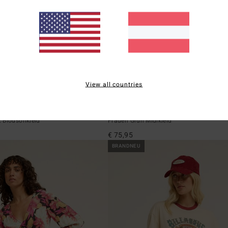
View all countries
3
Jet Set
 Blousonkleid
Frauen Grün Midikleid
€ 75,95
BRANDNEU