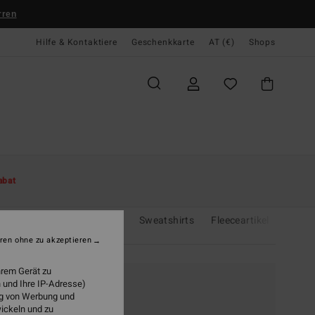
rren
Hilfe & Kontaktiere
Geschenkkarte
AT (€)
Shops
abat
ullover
Jacken & Mäntel
Sweatshirts
Fleeceartikel
Cordu
ren ohne zu akzeptieren
hrem Gerät zu
 und Ihre IP-Adresse)
ung von Werbung und
wickeln und zu