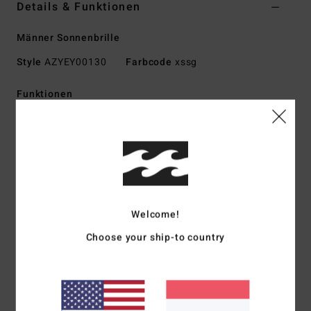
Details & Funktionen
Männer Sonnenbrille
Style
AZYEY00130
Farbcode
xssg
Funktionen
Kleine bis mittlere Größe
Nylon-Grilamid-Rahmen
Korrosionsbeständige Klappscharniere
Schlagfestes Polycarbonat-Glas
Sphärisches Glas mit Basiskurve 6
100 % UV-Schutz
Welcome!
Verfügbar als Wildlife Polarized
Choose your ship-to country
Hergestellt in Italien
Download der
Konformitätserklärung
Zusammensetzung
73 % Nylon, 23 % Polycarbonat, 2 %
Metall, 2 % Zinklegierung