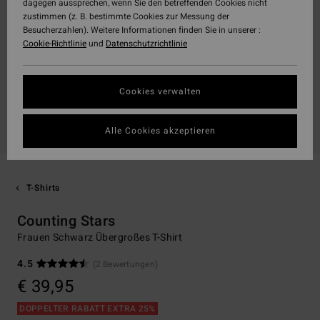
dagegen aussprechen, wenn Sie den betreffenden Cookies nicht
zustimmen (z. B. bestimmte Cookies zur Messung der
Besucherzahlen). Weitere Informationen finden Sie in unserer :
Cookie-Richtlinie
und
Datenschutzrichtlinie
Cookies verwalten
Alle Cookies akzeptieren
T-Shirts
Counting Stars
Frauen Schwarz Übergroßes T-Shirt
4.5
(2 Bewertungen)
€ 39,95
DOPPELTER RABATT EXTRA 25%