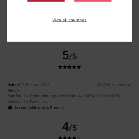
Farbe
View all countries
4.5
5
/5
Nadine
27. Februar 2026
Verifizierter Kauf
Darum.
Komfort
: 4
Preis-Leistungs-Verhältnis
: 3
Größe
: Perfekte Größe
/5
/5
Material
: 4
Farbe
: 4
/5
/5
Ich empfehle dieses Produkt
4
/5