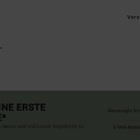
Vers
L
INE ERSTE
Bevorzugte Sty
E*
n News und exklusive Angebote zu