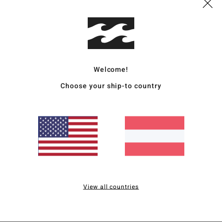
Deta
Männe
Style
Funk
Welcome!
Choose your ship-to country
T
M
A
P
T
T
F
K
View all countries
G
Zusa