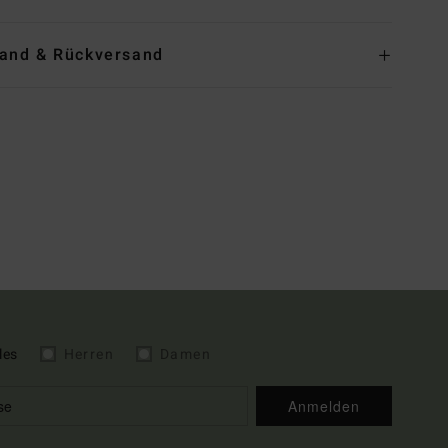
and & Rückversand
les
Herren
Damen
Anmelden