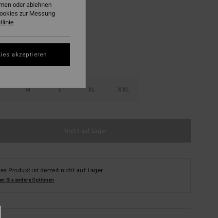
ehmen oder ablehnen
Deep Blue
Cookies zur Messung
linie
ies akzeptieren
M
L
XL
XXL
Nicht auf Lager
es Produkt ist derzeit nicht auf Lager.
en Sie andere Optionen