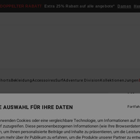
DOPPELTER RABATT
Extra 25% Rabatt auf alle angebote*
Damen
He
Startsei
shorts
Bekleidung
Accessoires
Surf
Adventure Division
Kollektionen
Jungen
ÖK
Kir
Männe
NE AUSWAHL FÜR IHRE DATEN
Fortfah
€ 4
erwenden Cookies oder eine vergleichbare Technologie, um Informationen auf I
f zuzugreifen. Diese personenbezogenen Informationen (wie Ihre Browserdaten
DOPPE
 um Ihnen personalisierte Beiträge und Inhalte zu präsentieren, um die Leist
um mehr über ihr Publikum zu erfahren, um die Produkte unserer Partner zu ent