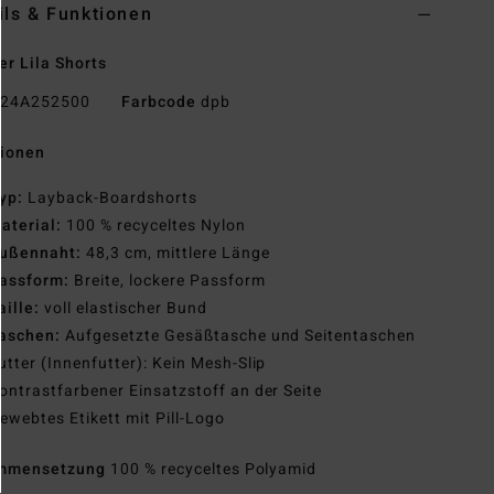
ils & Funktionen
r Lila Shorts
24A252500
Farbcode
dpb
tionen
yp:
Layback-Boardshorts
aterial:
100 % recyceltes Nylon
ußennaht:
48,3 cm, mittlere Länge
assform:
Breite, lockere Passform
aille:
voll elastischer Bund
aschen:
Aufgesetzte Gesäßtasche und Seitentaschen
utter (Innenfutter): Kein Mesh-Slip
ontrastfarbener Einsatzstoff an der Seite
ewebtes Etikett mit Pill-Logo
mmensetzung
100 % recyceltes Polyamid