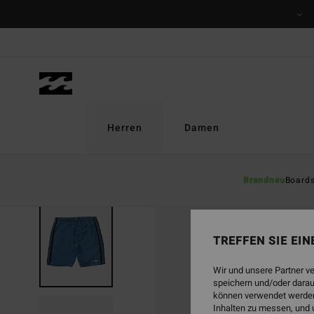
Direkt
zur
Produktinformation
springen
Herren
Damen
Brandneu
Board
AUSVERKAUFT
TREFFEN SIE EI
Wir und unsere Partner v
speichern und/oder darau
können verwendet werden,
Inhalten zu messen, und 