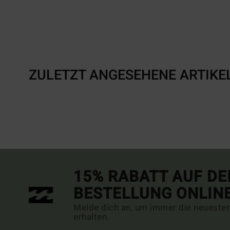
ZULETZT ANGESEHENE ARTIKE
15% RABATT AUF DE
BESTELLUNG ONLIN
Melde dich an, um immer die neueste
erhalten.