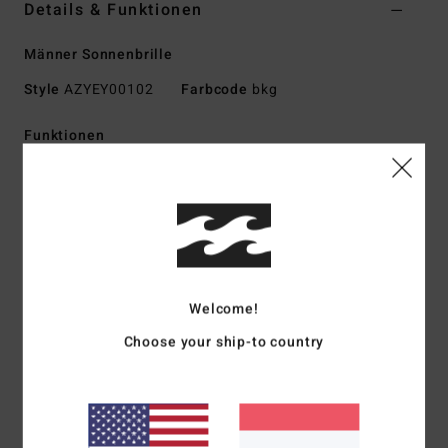
Details & Funktionen
Männer Sonnenbrille
Style
AZYEY00102
Farbcode
bkg
Funktionen
Mittlere bis große Größe
Nylon-Grilamid-Rahmen
Korrosionsbeständige Klappscharniere
Schlagfestes Polycarbonat-Glas
Sphärisches Glas mit Basiskurve 6
100 % UV-Schutz
Welcome!
Verfügbar als Wildlife Polarized
Choose your ship-to country
Hergestellt in Italien
Download der
Konformitätserklärung
Zusammensetzung
73 % Nylon, 23 % Polycarbonat, 2 %
Metall, 2 % Zinklegierung