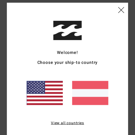
Farbe
4.6
5
/5
Welcome!
Choose your ship-to country
Pablo
11. Dezember 2025
Verifizierter Kauf
Es fühlt sich gut an und man merkt, dass es aus gutem Material
besteht.
Original anzeigen - Castellano
Preis-Leistungs-Verhältnis
: 5
Größe
: Perfekte Größe
Material
: 5
/5
/5
Farbe
: 5
/5
Ich empfehle dieses Produkt
2
View all countries
/5