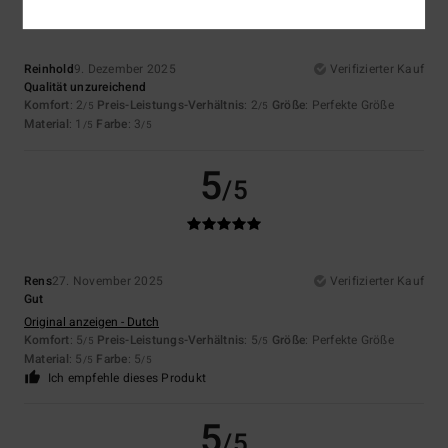
Reinhold
9. Dezember 2025
Verifizierter Kauf
Qualität unzureichend
Komfort
: 2
Preis-Leistungs-Verhältnis
: 2
Größe
: Perfekte Größe
/5
/5
Material
: 1
Farbe
: 3
/5
/5
5
/5
Rens
27. November 2025
Verifizierter Kauf
Gut
Original anzeigen - Dutch
Komfort
: 5
Preis-Leistungs-Verhältnis
: 5
Größe
: Perfekte Größe
/5
/5
Material
: 5
Farbe
: 5
/5
/5
Ich empfehle dieses Produkt
5
/5