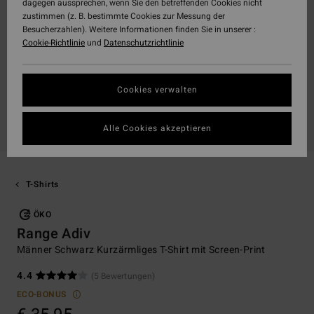
dagegen aussprechen, wenn Sie den betreffenden Cookies nicht
zustimmen (z. B. bestimmte Cookies zur Messung der
Besucherzahlen). Weitere Informationen finden Sie in unserer :
Cookie-Richtlinie
und
Datenschutzrichtlinie
Cookies verwalten
Alle Cookies akzeptieren
T-Shirts
ÖKO
Range Adiv
Männer Schwarz Kurzärmliges T-Shirt mit Screen-Print
4.4
(5 Bewertungen)
ECO-BONUS