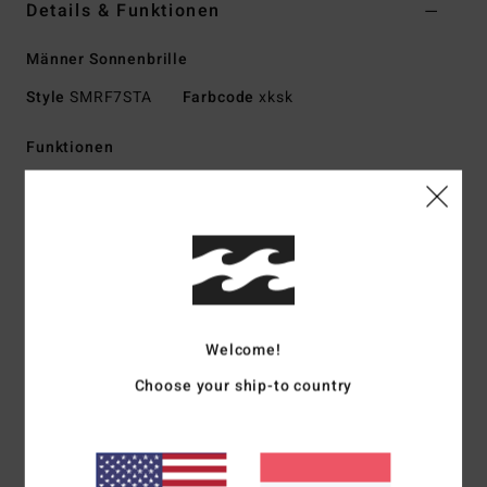
Details & Funktionen
Männer Sonnenbrille
Style
SMRF7STA
Farbcode
xksk
Funktionen
Kleine bis mittlere Größe
Handgefertigter Rahmen aus Acetat und Metall von
Mazzucchelli
Italienische Scharniere aus Edelstahl
Leichtes CR-39-Glas für hervorragende Transparenz
Sphärisches Glas mit Basiskurve 6
Welcome!
100 % UV-Schutz
Verfügbar als Wildlife Polarized
Choose your ship-to country
Inklusive Hartschalenetui
Download der
Konformitätserklärung
Zusammensetzung
73 % Acetat, 23 % KunstStoff, 4 %