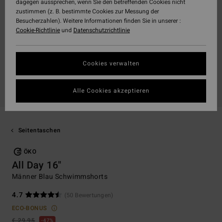
dagegen aussprechen, wenn Sie den betreffenden Cookies nicht
zustimmen (z. B. bestimmte Cookies zur Messung der
Besucherzahlen). Weitere Informationen finden Sie in unserer :
Cookie-Richtlinie
und
Datenschutzrichtlinie
Cookies verwalten
Alle Cookies akzeptieren
Seitentaschen
ÖKO
All Day 16"
Männer Blau Schwimmshorts
4.7
(50 Bewertungen)
ECO-BONUS
€ 29,95
47%