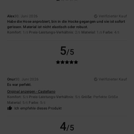
Alex
30. Juni 2026
Verifizierter Kauf
Habe die Hose anprobiert, bin in die Hocke gegangen und sie ist sofort
gerissen. Material ist nicht elastisch oder robust.
Komfort
: 1
Preis-Leistungs-Verhältnis
: 2
Material
: 1
Farbe
: 4
/5
/5
/5
/5
5
/5
Onur
30. Juni 2026
Verifizierter Kauf
Es war perfekt.
Original anzeigen - Castellano
Komfort
: 5
Preis-Leistungs-Verhältnis
: 5
Größe
: Perfekte Größe
/5
/5
Material
: 5
Farbe
: 5
/5
/5
Ich empfehle dieses Produkt
4
/5