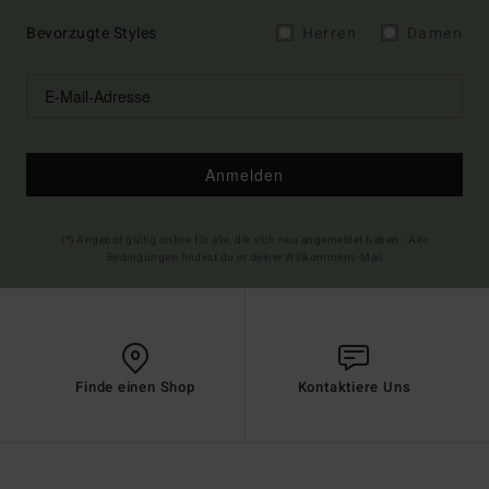
Bevorzugte Styles
Herren
Damen
Anmelden
(*) Angebot gültig online für alle, die sich neu angemeldet haben - Alle
Bedingungen findest du in deiner Willkommens-Mail
Finde einen Shop
Kontaktiere Uns