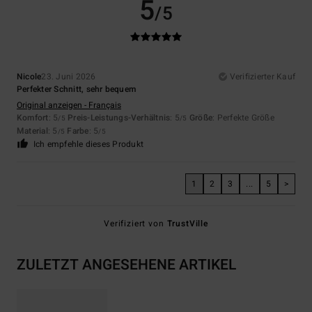
5
/5
Nicole
23. Juni 2026
Verifizierter Kauf
Perfekter Schnitt, sehr bequem
Original anzeigen - Français
Komfort
: 5
Preis-Leistungs-Verhältnis
: 5
Größe
: Perfekte Größe
/5
/5
Material
: 5
Farbe
: 5
/5
/5
Ich empfehle dieses Produkt
1
2
3
...
5
>
Verifiziert von
TrustVille
ZULETZT ANGESEHENE ARTIKEL