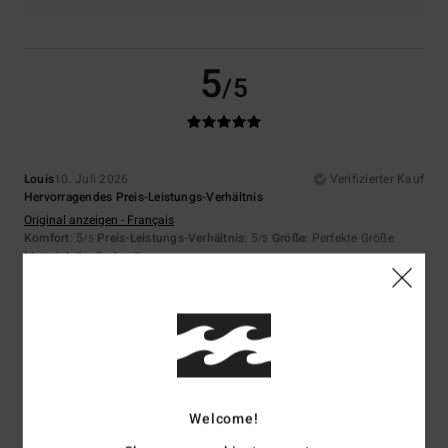
5
/5
Louis
10. Juli 2026
Verifizierter Kauf
Hervorragendes Preis-Leistungs-Verhältnis
Original anzeigen - Français
Komfort
: 5
Preis-Leistungs-Verhältnis
: 5
Größe
: Perfekte Größe
/5
/5
Material
: 5
Farbe
: 5
/5
/5
Ich empfehle dieses Produkt
5
/5
Welcome!
Asli
9. Juli 2026
Verifizierter Kauf