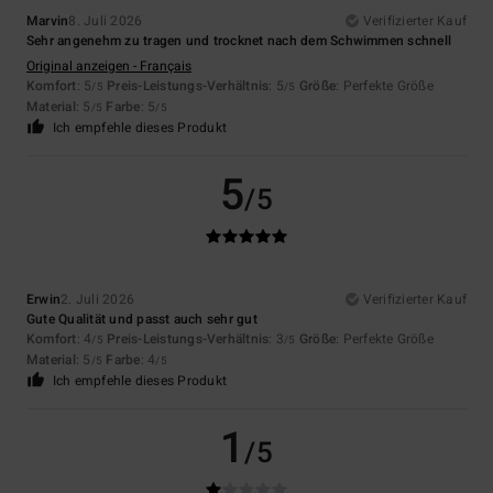
Marvin
8. Juli 2026
Verifizierter Kauf
Sehr angenehm zu tragen und trocknet nach dem Schwimmen schnell
Original anzeigen - Français
Komfort
: 5
Preis-Leistungs-Verhältnis
: 5
Größe
: Perfekte Größe
/5
/5
Material
: 5
Farbe
: 5
/5
/5
Ich empfehle dieses Produkt
5
/5
Erwin
2. Juli 2026
Verifizierter Kauf
Gute Qualität und passt auch sehr gut
Komfort
: 4
Preis-Leistungs-Verhältnis
: 3
Größe
: Perfekte Größe
/5
/5
Material
: 5
Farbe
: 4
/5
/5
Ich empfehle dieses Produkt
1
/5