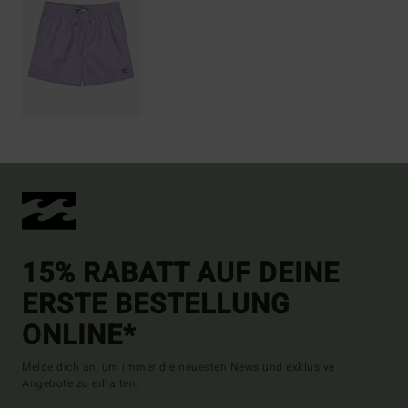
15% RABATT AUF DEINE
ERSTE BESTELLUNG
ONLINE*
Melde dich an, um immer die neuesten News und exklusive
Angebote zu erhalten.