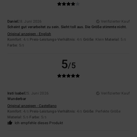
Daniel
28. Juni 2026
Verifizierter Kauf
Scheint gut verarbeitet zu sein. Sieht toll aus. Die Größe stimmte nicht.
Original anzeigen - English
Komfort
: 4
Preis-Leistungs-Verhältnis
: 4
Größe
: Klein
Material
: 5
/5
/5
/5
Farbe
: 5
/5
5
/5
Irati Isabel
25. Juni 2026
Verifizierter Kauf
Wunderbar
Original anzeigen - Castellano
Komfort
: 4
Preis-Leistungs-Verhältnis
: 4
Größe
: Perfekte Größe
/5
/5
Material
: 5
Farbe
: 5
/5
/5
Ich empfehle dieses Produkt