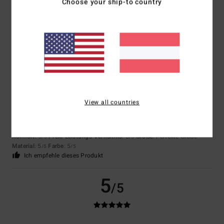
Super Qualität
Choose your ship-to country
Komfort
: 5
Preis-Leistungs-Verhältnis
: 5
Größe
: Perfekte Größe
/5
/5
Material
: 5
Farbe
: 5
/5
/5
Ich empfehle dieses Produkt
5
/5
View all countries
Stephane
8. Juli 2026
Verifizierter Kauf
Preis-Leistungs-Verhältnis
Original anzeigen - Français
Komfort
: 5
Preis-Leistungs-Verhältnis
: 5
Größe
: Perfekte Größe
/5
/5
Material
: 5
Farbe
: 5
/5
/5
Ich empfehle dieses Produkt
5
/5