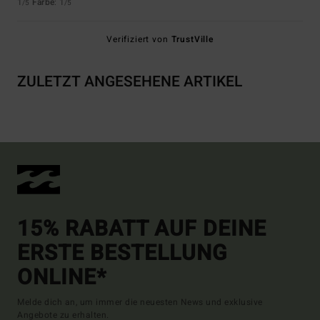
1
Farbe
: 1
/5
/5
Verifiziert von
TrustVille
ZULETZT ANGESEHENE ARTIKEL
15% RABATT AUF DEINE
ERSTE BESTELLUNG
ONLINE*
Melde dich an, um immer die neuesten News und exklusive
Angebote zu erhalten.