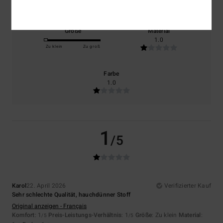
Größe
Material
1.0
Zu klein
Zu groß
Farbe
1.0
1
/5
Karol
22. April 2026
Verifizierter Kauf
Sehr schlechte Qualität, hauchdünner Stoff
Original anzeigen - Français
Komfort
: 1
Preis-Leistungs-Verhältnis
: 1
Größe
: Zu klein
Material
:
/5
/5