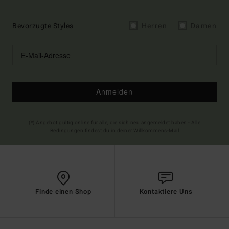
Bevorzugte Styles
Herren
Damen
Anmelden
(*) Angebot gültig online für alle, die sich neu angemeldet haben - Alle
Bedingungen findest du in deiner Willkommens-Mail
Finde einen Shop
Kontaktiere Uns