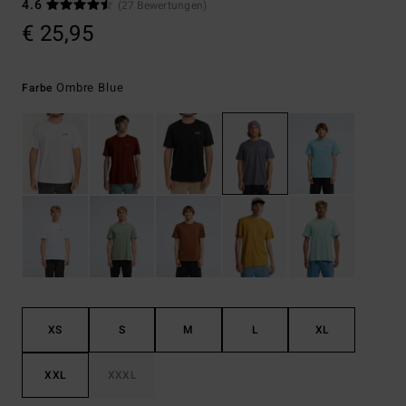
4.6
(27 Bewertungen)
€ 25,95
Ombre Blue
Farbe
XS
S
M
L
XL
XXL
XXXL