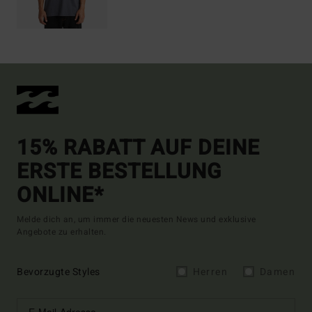
15% RABATT AUF DEINE
ERSTE BESTELLUNG
ONLINE*
Melde dich an, um immer die neuesten News und exklusive
Angebote zu erhalten.
Bevorzugte Styles
Herren
Damen