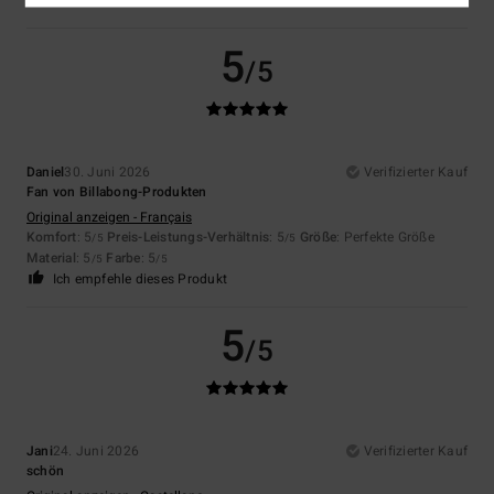
5
/5
Daniel
30. Juni 2026
Verifizierter Kauf
Fan von Billabong-Produkten
Original anzeigen - Français
Komfort
: 5
Preis-Leistungs-Verhältnis
: 5
Größe
: Perfekte Größe
/5
/5
Material
: 5
Farbe
: 5
/5
/5
Ich empfehle dieses Produkt
5
/5
Jani
24. Juni 2026
Verifizierter Kauf
schön