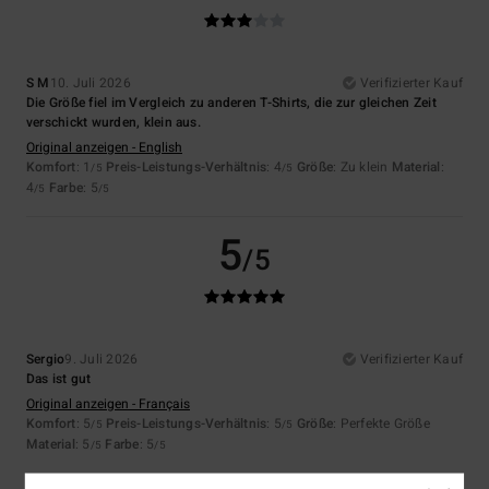
S M
10. Juli 2026
Verifizierter Kauf
Die Größe fiel im Vergleich zu anderen T-Shirts, die zur gleichen Zeit
verschickt wurden, klein aus.
Original anzeigen - English
Komfort
: 1
Preis-Leistungs-Verhältnis
: 4
Größe
: Zu klein
Material
:
/5
/5
4
Farbe
: 5
/5
/5
5
/5
Sergio
9. Juli 2026
Verifizierter Kauf
Das ist gut
Original anzeigen - Français
Komfort
: 5
Preis-Leistungs-Verhältnis
: 5
Größe
: Perfekte Größe
/5
/5
Material
: 5
Farbe
: 5
/5
/5