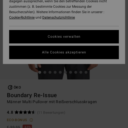
dagegen aussprechen, wenn Sie den betreffenden Cookies nicht
zustimmen (z. B. bestimmte Cookies zur Messung der
Besucherzahlen). Weitere Informationen finden Sie in unserer :
Cookie-Richtlinie
und
Datenschutzrichtlinie
Cookies verwalten
Alle Cookies akzeptieren
ÖKO
Boundary Re-Issue
Männer Multi Pullover mit Reißverschlusskragen
4.8
(11 Bewertungen)
ECO-BONUS
€ 99,95
63%