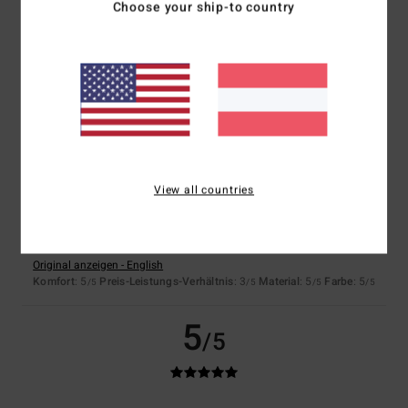
Choose your ship-to country
Es hat mir sehr gut gefallen.
Original anzeigen - Castellano
Komfort
: 5
Preis-Leistungs-Verhältnis
: 5
Größe
: Perfekte Größe
/5
/5
Material
: 5
Farbe
: 5
/5
/5
Ich empfehle dieses Produkt
5
/5
View all countries
Jennifer
10. Jänner 2026
Verifizierter Kauf
Hochwertiger Pullover
Original anzeigen - English
Komfort
: 5
Preis-Leistungs-Verhältnis
: 3
Material
: 5
Farbe
: 5
/5
/5
/5
/5
5
/5