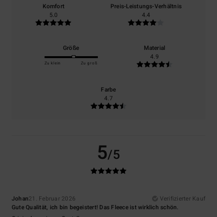
Komfort
Preis-Leistungs-Verhältnis
5.0
4.4
Größe
Material
4.9
Zu klein
Zu groß
Farbe
4.7
5
/5
Johan
21. Februar 2026
Verifizierter Kauf
Gute Qualität, ich bin begeistert! Das Fleece ist wirklich schön.