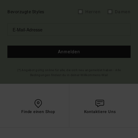
Bevorzugte Styles
Herren
Damen
Anmelden
(*) Angebot gültig online für alle, die sich neu angemeldet haben - Alle
Bedingungen findest du in deiner Willkommens-Mail
Finde einen Shop
Kontaktiere Uns