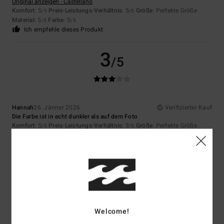
Original anzeigen - Castellano
Komfort
: 5
Preis-Leistungs-Verhältnis
: 5
Größe
: Perfekte Größe
/5
/5
Material
: 5
Farbe
: 5
/5
/5
Ich empfehle dieses Produkt
3
/5
Hannah
26. Jänner 2026
Verifizierter Kauf
Die Farbe ist in echt dunkler als auf dem Foto
Komfort
: 5
Preis-Leistungs-Verhältnis
: 3
Größe
: Perfekte Größe
/5
/5
Material
: 5
Farbe
: 2
/5
/5
Ich empfehle dieses Produkt
5
/5
Welcome!
Iker
18. Jänner 2026
Verifizierter Kauf