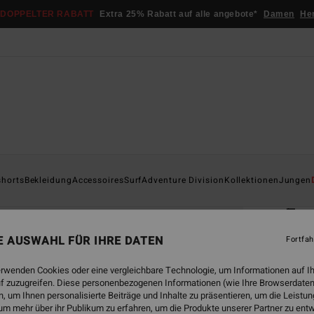
DOPPELTER RABATT
Extra 25% Rabatt auf alle angebote*
Damen
He
Startsei
shorts
Bekleidung
Accessoires
Surf
Adventure Division
Kollektionen
Jungen
ÖK
Eve
Männe
NE AUSWAHL FÜR IHRE DATEN
Fortfah
€ 4
erwenden Cookies oder eine vergleichbare Technologie, um Informationen auf I
f zuzugreifen. Diese personenbezogenen Informationen (wie Ihre Browserdaten
DOPPE
 um Ihnen personalisierte Beiträge und Inhalte zu präsentieren, um die Leist
um mehr über ihr Publikum zu erfahren, um die Produkte unserer Partner zu ent