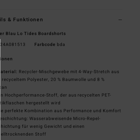
ils & Funktionen
r Blau Lo Tides Boardshorts
24A081513
Farbcode
bda
tionen
aterial:
Recycler-Mischgewebe mit 4-Way-Stretch aus
 recyceltem Polyester, 20 % Baumwolle und 8 %
tan
in Hochperformance-Stoff, der aus recycelten PET-
tikflaschen hergestellt wird
ie perfekte Kombination aus Performance und Komfort
eschichtung: Wasserabweisende Micro-Repel-
hichtung für wenig Gewicht und einen
elltrocknenden Stoff