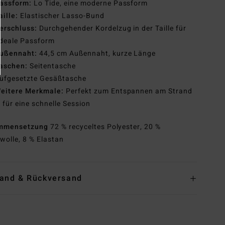
assform:
Lo Tide, eine moderne Passform
aille:
Elastischer Lasso-Bund
erschluss:
Durchgehender Kordelzug in der Taille für
ideale Passform
ußennaht:
44,5 cm Außennaht, kurze Länge
aschen:
Seitentasche
ufgesetzte Gesäßtasche
eitere Merkmale:
Perfekt zum Entspannen am Strand
 für eine schnelle Session
mmensetzung
72 % recyceltes Polyester, 20 %
olle, 8 % Elastan
and & Rückversand