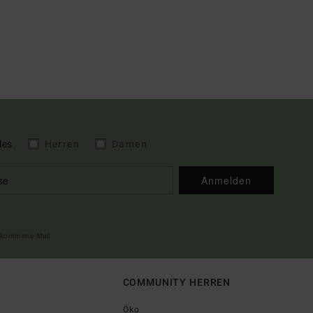
les
Herren
Damen
Anmelden
illkommens-Mail
COMMUNITY HERREN
Öko