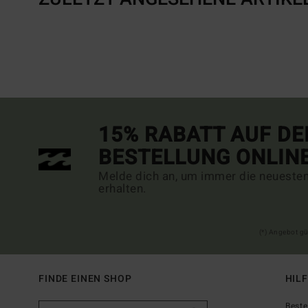
15% RABATT AUF DE
BESTELLUNG ONLIN
Melde dich an, um immer die neueste
erhalten.
(*) Angebot gü
FINDE EINEN SHOP
HIL
Beste