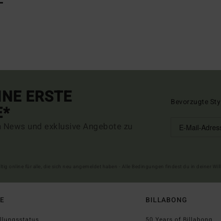
INE ERSTE
Bevorzugte Sty
E*
n News und exklusive Angebote zu
ltig online für alle, die sich neu angemeldet haben - Alle Bedingungen findest du in deiner W
FE
BILLABONG
llungsstatus
50 Years of Billabong