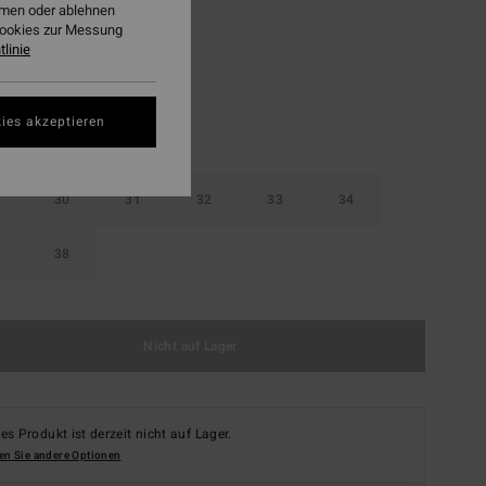
ehmen oder ablehnen
Bermuda
Cookies zur Messung
linie
ies akzeptieren
30
31
32
33
34
38
Nicht auf Lager
es Produkt ist derzeit nicht auf Lager.
en Sie andere Optionen