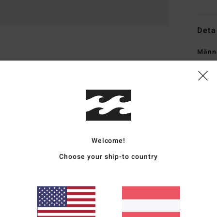
Deta
Männe
Style
Funk
M
72 %
Elas
Welcome!
E
Choose your ship-to country
Plas
D
B
Besc
schn