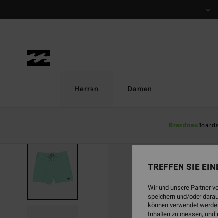
Direkt
zur
Produktinformation
springen
Herren
Damen
Brandneu
Board
AUSVERKAUFT
TREFFEN SIE EI
Wir und unsere Partner v
speichern und/oder darau
können verwendet werden,
Inhalten zu messen, und 