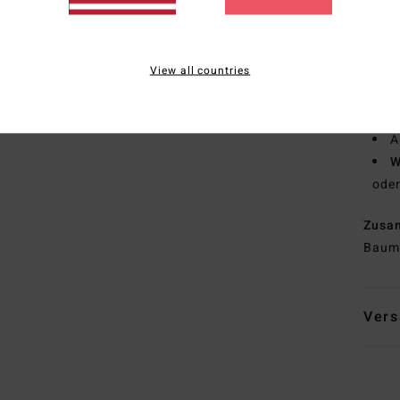
P
T
V
View all countries
die 
A
T
A
W
oder
Zusa
Baumw
Vers
L