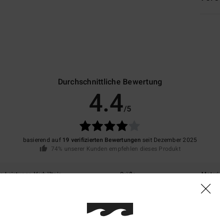
Durchschnittliche Bewertung
4.4
/5
basierend auf
19 verifizierten Bewertungen
seit Dezember 2025
74% unserer Kunden empfehlen dieses Produkt
is-Leistungs-Verhältnis
Größe
Materi
4.1
4.5
Zu klein
Zu groß