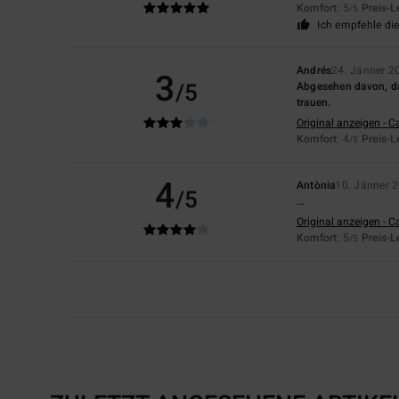
Komfort
: 5
Preis-L
/5
Ich empfehle di
Andrés
24. Jänner 2
3
/5
Abgesehen davon, das
trauen.
Original anzeigen - C
Komfort
: 4
Preis-L
/5
4
Antònia
10. Jänner 
/5
...
Original anzeigen - C
Komfort
: 5
Preis-L
/5