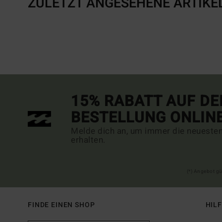
ZULETZT ANGESEHENE ARTIKE
15% RABATT AUF DE
BESTELLUNG ONLIN
Melde dich an, um immer die neueste
erhalten.
(*) Angebot gü
FINDE EINEN SHOP
HIL