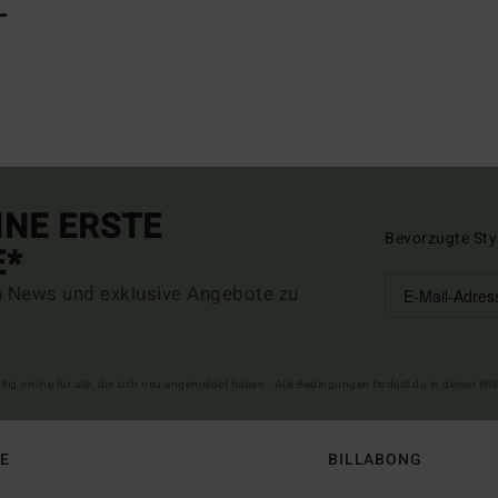
L
INE ERSTE
Bevorzugte Sty
E*
n News und exklusive Angebote zu
ltig online für alle, die sich neu angemeldet haben - Alle Bedingungen findest du in deiner W
FE
BILLABONG