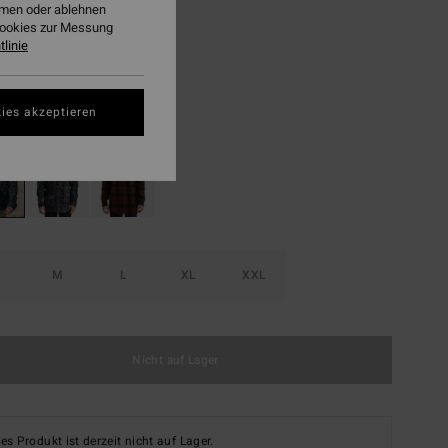
2,23
ehmen oder ablehnen
Cookies zur Messung
linie
LTER RABATT EXTRA 25%
Navy
ies akzeptieren
M
L
XL
XXL
Nicht auf Lager
es Produkt ist derzeit nicht auf Lager.