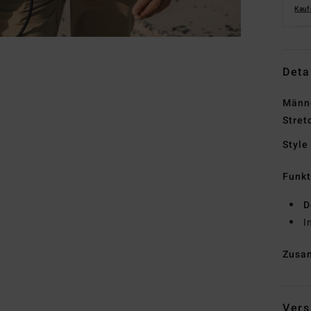
Kauf
Deta
Männe
Stret
Style
Funk
D
I
Zusa
Vers