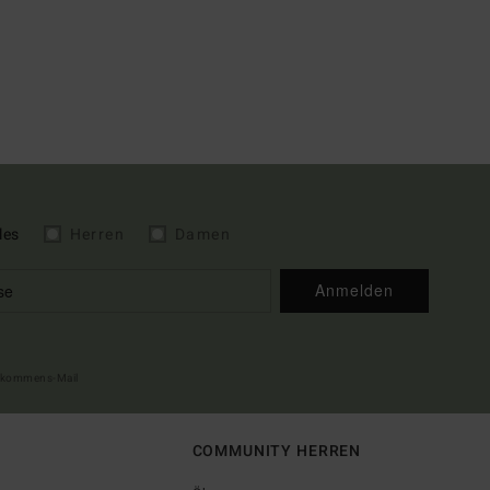
les
Herren
Damen
Anmelden
illkommens-Mail
COMMUNITY HERREN