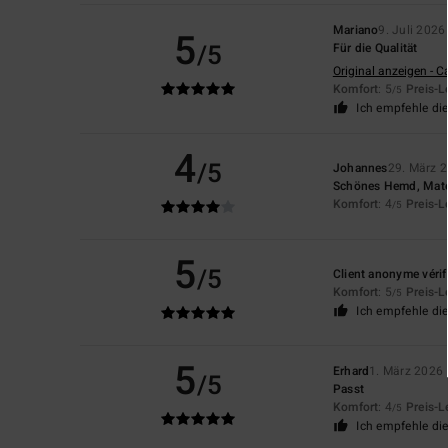
Mariano
9. Juli 2026
5
/5
Für die Qualität
Original anzeigen - C
Komfort
: 5
Preis-L
/5
Ich empfehle di
4
/5
Johannes
29. März 
Schönes Hemd, Mate
Komfort
: 4
Preis-L
/5
5
/5
Client anonyme vérif
Komfort
: 5
Preis-L
/5
Ich empfehle di
5
Erhard
1. März 2026
/5
Passt
Komfort
: 4
Preis-L
/5
Ich empfehle di