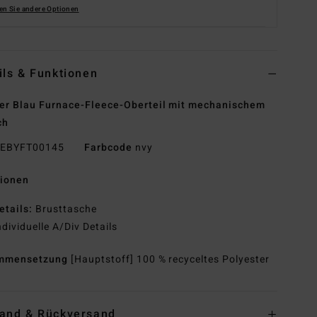
en Sie andere Optionen
ils & Funktionen
r Blau Furnace-Fleece-Oberteil mit mechanischem
ch
EBYFT00145
Farbcode
nvy
tionen
etails:
Brusttasche
ndividuelle A/Div Details
mmensetzung
[Hauptstoff] 100 % recyceltes Polyester
and & Rückversand