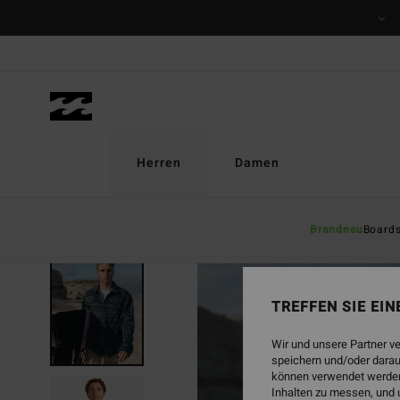
Direkt
zur
Produktinformation
springen
Herren
Damen
Brandneu
Board
TREFFEN SIE EI
Wir und unsere Partner v
speichern und/oder darau
können verwendet werden,
Inhalten zu messen, und 