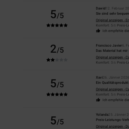
Dawid
12. Februar 2
5
/5
Sie sind sehr beque
Original anzeigen - E
Komfort
: 5
Preis-L
/5
Ich empfehle di
2
Francisco Javier
6. F
/5
Das Material hat mir 
Original anzeigen - C
Komfort
: 3
Preis-L
/5
Xavi
26. Jänner 202
5
/5
Ein Qualitätsprodukt
Original anzeigen - C
Komfort
: 5
Preis-L
/5
Ich empfehle di
Yolanda
25. Jänner 
5
/5
Preis-Leistungs-Verh
Original anzeigen - D