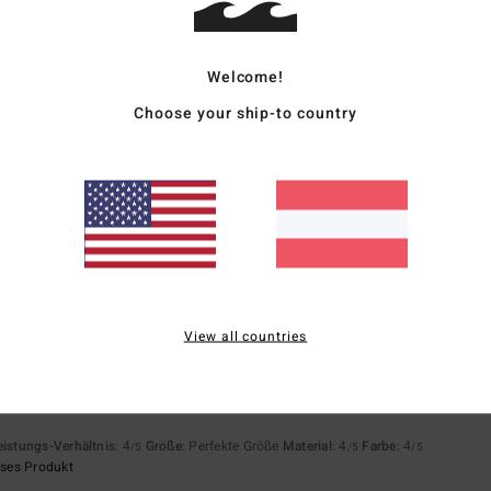
Welcome!
astellano
eistungs-Verhältnis
: 5
Größe
: Perfekte Größe
Material
: 5
Farbe
: 5
/5
/5
/5
Choose your ship-to country
eses Produkt
2026
rial etwas gewöhnungsbedürftig
eistungs-Verhältnis
: 3
Größe
: Perfekte Größe
Material
: 3
Farbe
: 4
/5
/5
/5
ié
11. März 2026
eistungs-Verhältnis
: 5
Größe
: Groß
Material
: 5
Farbe
: 5
/5
/5
/5
View all countries
eses Produkt
eistungs-Verhältnis
: 4
Größe
: Perfekte Größe
Material
: 4
Farbe
: 4
/5
/5
/5
eses Produkt