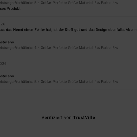
eistungs-Verhältnis
: 5
Größe
: Perfekte Größe
Material
: 5
Farbe
: 4
/5
/5
/5
eses Produkt
026
s das Hemd einen Fehler hat, ist der Stoff gut und das Design ebenfalls. Aber na
astellano
eistungs-Verhältnis
: 4
Größe
: Perfekte Größe
Material
: 5
Farbe
: 5
/5
/5
/5
2026
astellano
eistungs-Verhältnis
: 5
Größe
: Perfekte Größe
Material
: 4
Farbe
: 5
/5
/5
/5
Verifiziert von
TrustVille