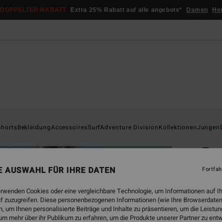
DOPPELTER RABATT
Extra 25% Rabatt auf alle angebote*
Damen
He
Startsei
shorts
Bekleidung
Accessoires
Surf
Adventure Division
Kollektionen
Jungen
ÖK
Fur
Männe
NE AUSWAHL FÜR IHRE DATEN
Fortfah
4.4
erwenden Cookies oder eine vergleichbare Technologie, um Informationen auf I
ECO-B
f zuzugreifen. Diese personenbezogenen Informationen (wie Ihre Browserdaten
 um Ihnen personalisierte Beiträge und Inhalte zu präsentieren, um die Leist
€ 85,
um mehr über ihr Publikum zu erfahren, um die Produkte unserer Partner zu ent