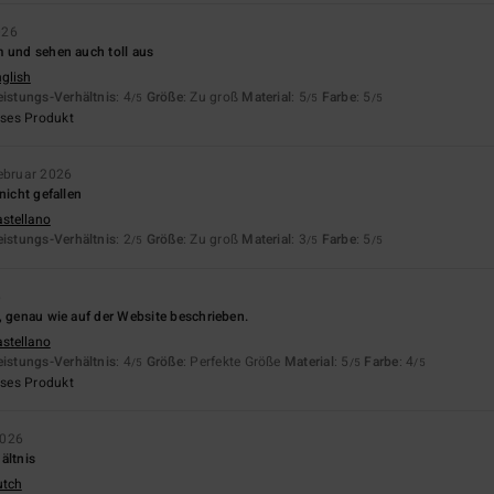
026
m und sehen auch toll aus
nglish
eistungs-Verhältnis
: 4
Größe
: Zu groß
Material
: 5
Farbe
: 5
/5
/5
/5
eses Produkt
ebruar 2026
nicht gefallen
astellano
eistungs-Verhältnis
: 2
Größe
: Zu groß
Material
: 3
Farbe
: 5
/5
/5
/5
6
, genau wie auf der Website beschrieben.
astellano
eistungs-Verhältnis
: 4
Größe
: Perfekte Größe
Material
: 5
Farbe
: 4
/5
/5
/5
eses Produkt
2026
ältnis
utch