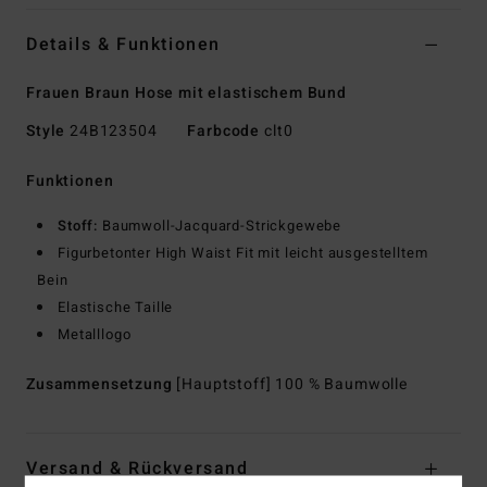
Details & Funktionen
Frauen Braun Hose mit elastischem Bund
Style
24B123504
Farbcode
clt0
Funktionen
Stoff:
Baumwoll-Jacquard-Strickgewebe
Figurbetonter High Waist Fit mit leicht ausgestelltem
Bein
Elastische Taille
Metalllogo
Zusammensetzung
[Hauptstoff] 100 % Baumwolle
Versand & Rückversand