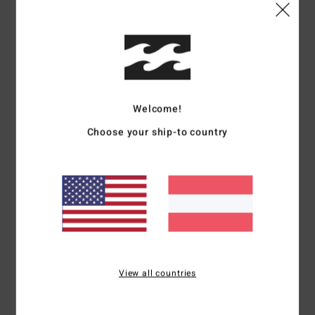
Kundenbewertungen
Durchschnittliche Bewertung
4.0
Welcome!
Choose your ship-to country
/5
basierend auf
1 verifizierten Bewertungen
seit Dezember 2025
0% unserer Kunden empfehlen dieses Produkt
Komfort
Preis-Leistungs-Verhältnis
4.0
3.0
View all countries
Größe
Material
4.0
Zu klein
Zu groß