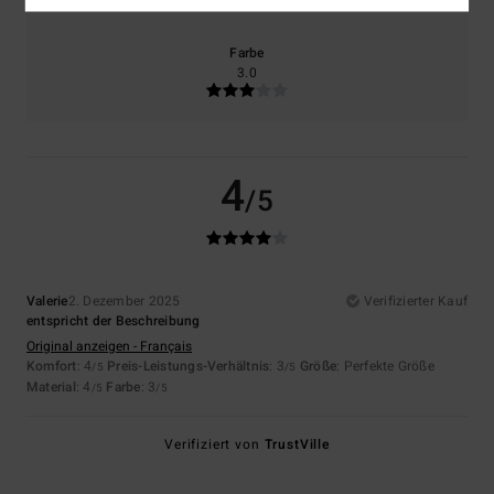
Farbe
3.0
4
/5
Valerie
2. Dezember 2025
Verifizierter Kauf
entspricht der Beschreibung
Original anzeigen - Français
Komfort
: 4
Preis-Leistungs-Verhältnis
: 3
Größe
: Perfekte Größe
/5
/5
Material
: 4
Farbe
: 3
/5
/5
Verifiziert von
TrustVille