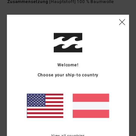
Zusammensetzung
[Hauptstoff] 100 % Baumwolle
Versand & Rückversand
Kundenbewertungen
Welcome!
Durchschnittliche Bewertung
Choose your ship-to country
5.0
/5
basierend auf
1 verifizierten Bewertungen
seit Juni 2026
100% unserer Kunden empfehlen dieses Produkt
Komfort
Preis-Leistungs-Verhältnis
5.0
5.0
View all countries