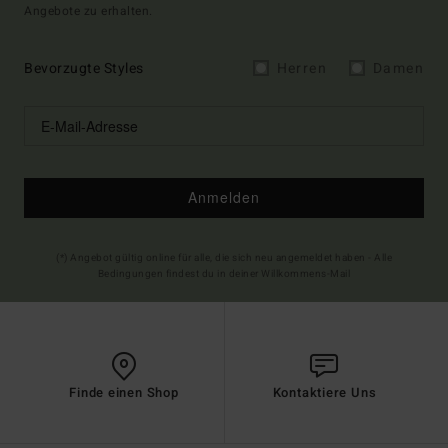
Angebote zu erhalten.
Bevorzugte Styles
Herren
Damen
Anmelden
(*) Angebot gültig online für alle, die sich neu angemeldet haben - Alle
Bedingungen findest du in deiner Willkommens-Mail
Finde einen Shop
Kontaktiere Uns