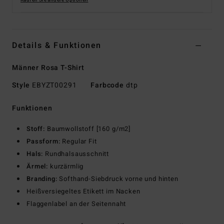
Kaufen Sie andere Optionen
Details & Funktionen
Männer Rosa T-Shirt
Style
EBYZT00291
Farbcode
dtp
Funktionen
Stoff:
Baumwollstoff [160 g/m2]
Passform:
Regular Fit
Hals:
Rundhalsausschnitt
Ärmel:
kurzärmlig
Branding:
Softhand-Siebdruck vorne und hinten
Heißversiegeltes Etikett im Nacken
Flaggenlabel an der Seitennaht