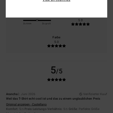
Größe
Material
5.0
Zu klein
Zu groß
Farbe
5.0
5
/5
Arancha
2. Juni 2026
Verifizierter Kauf
Weil das T-Shirt echt cool ist und das zu einem unglaublichen Preis
Original anzeigen - Castellano
Komfort
: 5
Preis-Leistungs-Verhältnis
: 5
Größe
: Perfekte Größe
/5
/5