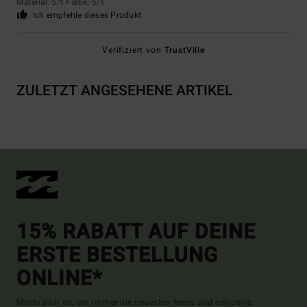
Material
: 5
Farbe
: 5
/5
/5
Ich empfehle dieses Produkt
Verifiziert von
TrustVille
ZULETZT ANGESEHENE ARTIKEL
15% RABATT AUF DEINE
ERSTE BESTELLUNG
ONLINE*
Melde dich an, um immer die neuesten News und exklusive