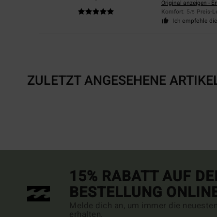
Original anzeigen - E
Komfort
: 5
Preis-L
/5
Ich empfehle di
ZULETZT ANGESEHENE ARTIKE
15% RABATT AUF DE
BESTELLUNG ONLIN
Melde dich an, um immer die neueste
erhalten.