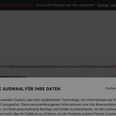
DOPPELTER RABATT
Extra 25% Rabatt auf alle angebote*
Damen
He
Startsei
shorts
Bekleidung
Accessoires
Surf
Adventure Division
Kollektionen
Jungen
Neu
Männe
NE AUSWAHL FÜR IHRE DATEN
Fortfah
5.0
€ 4
erwenden Cookies oder eine vergleichbare Technologie, um Informationen auf I
f zuzugreifen. Diese personenbezogenen Informationen (wie Ihre Browserdaten
DOPPE
 um Ihnen personalisierte Beiträge und Inhalte zu präsentieren, um die Leist
um mehr über ihr Publikum zu erfahren, um die Produkte unserer Partner zu ent