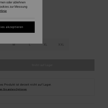
ehmen oder ablehnen
Navy
Cookies zur Messung
linie
ies akzeptieren
M
L
XL
XXL
Nicht auf Lager
es Produkt ist derzeit nicht auf Lager.
en Sie andere Optionen