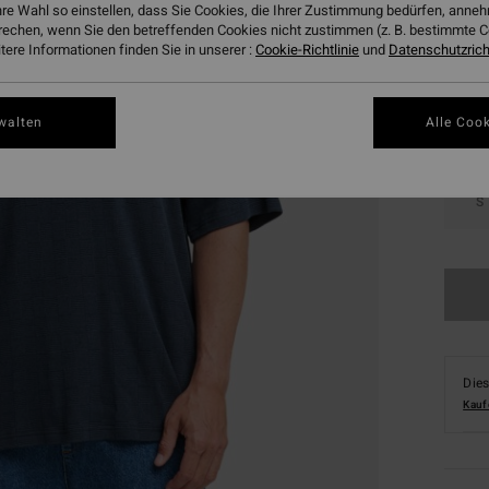
hre Wahl so einstellen, dass Sie Cookies, die Ihrer Zustimmung bedürfen, ann
Farbe
rechen, wenn Sie den betreffenden Cookies nicht zustimmen (z. B. bestimmte 
ere Informationen finden Sie in unserer :
Cookie-Richtlinie
und
Datenschutzricht
walten
Alle Cook
S
Dies
Kauf