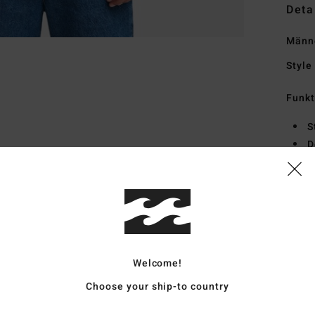
Deta
Männe
Style
Funk
S
D
K
E
Zusa
Welcome!
Vers
Choose your ship-to country