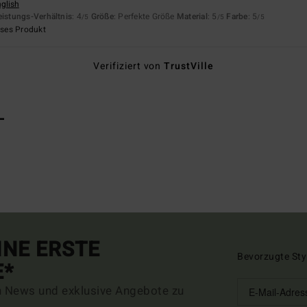
nglish
eistungs-Verhältnis
: 4
Größe
: Perfekte Größe
Material
: 5
Farbe
: 5
/5
/5
/5
eses Produkt
Verifiziert von
TrustVille
L
INE ERSTE
Bevorzugte Sty
E*
n News und exklusive Angebote zu