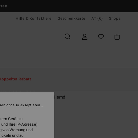
rren
Hilfe & Kontaktiere
Geschenkkarte
AT (€)
Shops
te
Herren
Bekleidung
T-Shirts
Doppelter Rabatt
tron Polo
r Blau Kurzärmliges Polo-Hemd
ren ohne zu akzeptieren
(1 Bewertungen)
5,95
hrem Gerät zu
 und Ihre IP-Adresse)
LTER RABATT EXTRA 25%
ung von Werbung und
wickeln und zu