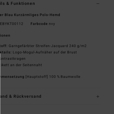
ils & Funktionen
r Blau Kurzärmliges Polo-Hemd
EBYKT00112
Farbcode
nvy
tionen
toff:
Garngefärbter Streifen-Jacquard 240 g/m2
etails:
Logo-Mogul-Aufnäher auf der Brust
ontrastkragen
tikett an der Seitennaht
mmensetzung
[Hauptstoff] 100 % Baumwolle
and & Rückversand