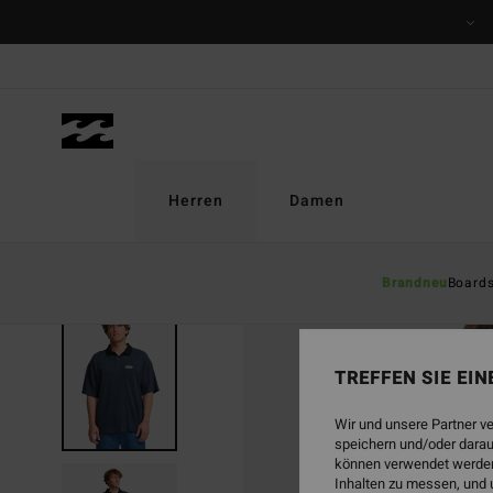
Direkt
zur
Produktinformation
springen
Herren
Damen
Brandneu
Board
AUSVERKAUFT
TREFFEN SIE EI
Wir und unsere Partner v
speichern und/oder darau
können verwendet werden,
Inhalten zu messen, und 