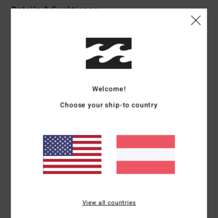
Details & Funktionen
Frauen Schwarz T-Shirt
Style
EBJZT00422
Farbcode
kta0
Funktionen
Welcome!
Kollektion:
Core-Kollektion
Stoff:
Baumwollstoff
Choose your ship-to country
Passform:
übergroße Passform
Hals:
Rundhalsausschnitt
Ärmel:
kurzärmlig
Branding:
Grafikdruck auf der Vorderseite
Zusammensetzung
[Hauptstoff] 100 % Baumwolle
View all countries
Versand & Rückversand