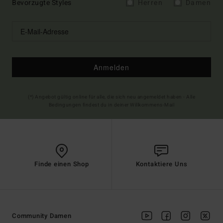
Bevorzugte Styles
Herren
Damen
Anmelden
(*) Angebot gültig online für alle, die sich neu angemeldet haben - Alle
Bedingungen findest du in deiner Willkommens-Mail
Finde einen Shop
Kontaktiere Uns
Community Damen