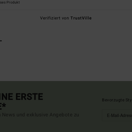
eses Produkt
Verifiziert von
TrustVille
L
INE ERSTE
Bevorzugte Sty
E*
n News und exklusive Angebote zu