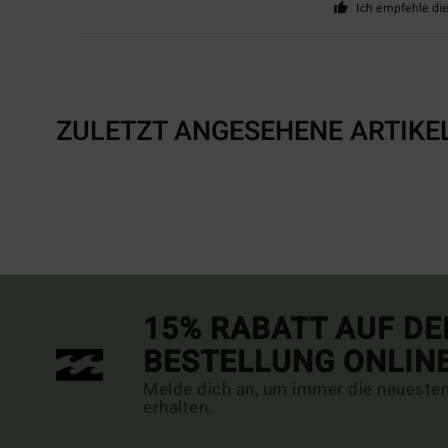
Ich empfehle di
ZULETZT ANGESEHENE ARTIKE
15% RABATT AUF DE
BESTELLUNG ONLIN
Melde dich an, um immer die neueste
erhalten.