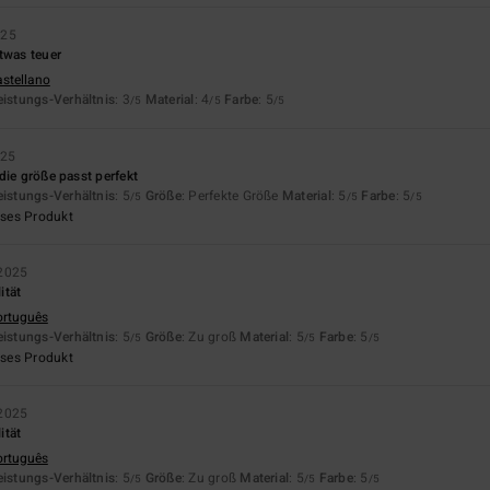
025
twas teuer
astellano
eistungs-Verhältnis
: 3
Material
: 4
Farbe
: 5
/5
/5
/5
025
die größe passt perfekt
eistungs-Verhältnis
: 5
Größe
: Perfekte Größe
Material
: 5
Farbe
: 5
/5
/5
/5
eses Produkt
2025
ität
ortuguês
eistungs-Verhältnis
: 5
Größe
: Zu groß
Material
: 5
Farbe
: 5
/5
/5
/5
eses Produkt
2025
ität
ortuguês
eistungs-Verhältnis
: 5
Größe
: Zu groß
Material
: 5
Farbe
: 5
/5
/5
/5