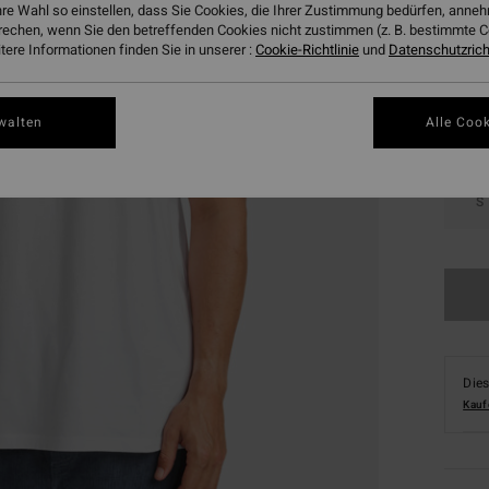
hre Wahl so einstellen, dass Sie Cookies, die Ihrer Zustimmung bedürfen, ann
Farbe
rechen, wenn Sie den betreffenden Cookies nicht zustimmen (z. B. bestimmte 
ere Informationen finden Sie in unserer :
Cookie-Richtlinie
und
Datenschutzricht
walten
Alle Cook
S
Dies
Kauf