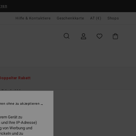
rren
Hilfe & Kontaktiere
Geschenkkarte
AT (€)
Shops
te
Herren
Bekleidung
T-Shirts
Doppelter Rabatt
or Fill
r Weiss T-Shirt
ren ohne zu akzeptieren
(9 Bewertungen)
9,95
hrem Gerät zu
 und Ihre IP-Adresse)
LTER RABATT EXTRA 25%
ung von Werbung und
wickeln und zu