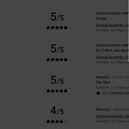
5
Client anonyme vérif
/5
Design
Original anzeigen - C
Komfort
: 5
Preis-L
/5
5
Client anonyme vérif
/5
Ein T-Shirt, das dur
Original anzeigen - F
Komfort
: 5
Preis-L
/5
5
Melanie
5. Jänner 2
/5
Top Shirt
Komfort
: 5
Preis-L
/5
Ich empfehle di
4
/5
Aljoscha
7. Dezembe
Original anzeigen - D
Komfort
: 4
Preis-L
/5