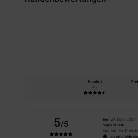
Komfort
Pre
4.9
5
Bernd
9. März 2026
/5
Super klasse
Komfort
: 5
Preis-L
/5
Ich empfehle di