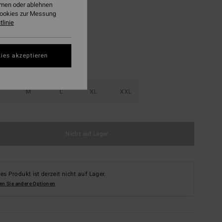
ehmen oder ablehnen
White
Cookies zur Messung
linie
ies akzeptieren
M
L
XL
XXL
Nicht auf Lager
es Produkt ist derzeit nicht auf Lager.
en Sie andere Optionen