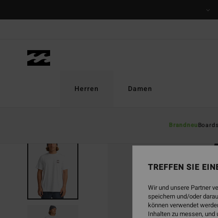
Direkt
zur
Produktinformation
springen
Herren
Damen
Brandneu
Board
AUSVERKAUFT
TREFFEN SIE EI
Wir und unsere Partner v
speichern und/oder darau
können verwendet werden,
Inhalten zu messen, und 