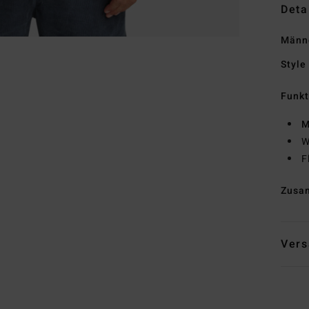
Deta
Männe
Style
Funk
M
W
F
Zusa
Vers