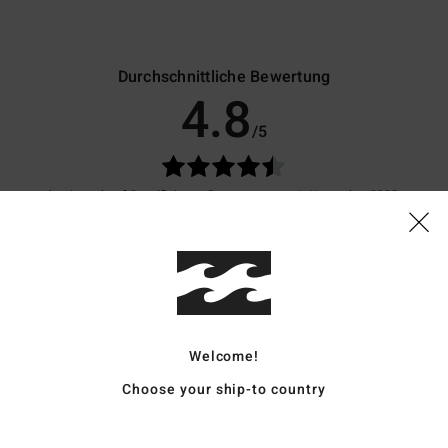
Durchschnittliche Bewertung
4.8
/5
basierend auf
9 verifizierten Bewertungen
seit November 2025
56% unserer Kunden empfehlen dieses Produkt
is-Leistungs-Verhältnis
Größe
Materi
4.7
4.8
Zu klein
Zu groß
Welcome!
Choose your ship-to country
eistungs-Verhältnis
: 5
Größe
: Perfekte Größe
Material
: 5
Farbe
: 5
/5
/5
/5
eses Produkt