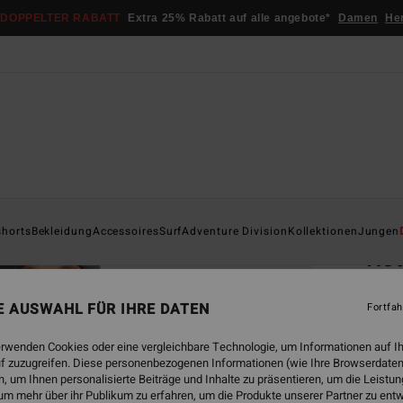
DOPPELTER RABATT
Extra 25% Rabatt auf alle angebote*
Damen
He
Startsei
shorts
Bekleidung
Accessoires
Surf
Adventure Division
Kollektionen
Jungen
Rot
Männe
NE AUSWAHL FÜR IHRE DATEN
Fortfah
4.8
€ 2
erwenden Cookies oder eine vergleichbare Technologie, um Informationen auf I
f zuzugreifen. Diese personenbezogenen Informationen (wie Ihre Browserdaten
DOPPE
 um Ihnen personalisierte Beiträge und Inhalte zu präsentieren, um die Leist
um mehr über ihr Publikum zu erfahren, um die Produkte unserer Partner zu ent