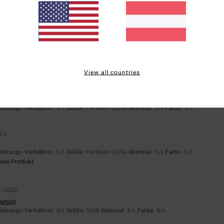
ié
15. Februar 2026
astellano
eistungs-Verhältnis
: 5
Größe
: Perfekte Größe
Material
: 5
Farbe
: 5
/5
/5
/5
View all countries
ié
15. Februar 2026
ch sein Material und seinen Schnitt überzeugt, mit toller Farbe und tollem Motiv
rançais
eistungs-Verhältnis
: 5
Größe
: Perfekte Größe
Material
: 5
Farbe
: 5
/5
/5
/5
026
eistungs-Verhältnis
: 5
Größe
: Perfekte Größe
Material
: 5
Farbe
: 5
/5
/5
/5
eses Produkt
r 2025
eutsch
eistungs-Verhältnis
: 4
Größe
: Groß
Material
: 4
Farbe
: 5
/5
/5
/5