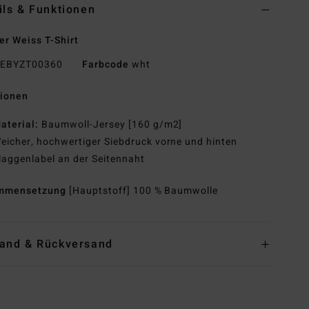
ils & Funktionen
r Weiss T-Shirt
EBYZT00360
Farbcode
wht
tionen
aterial:
Baumwoll-Jersey [160 g/m2]
eicher, hochwertiger Siebdruck vorne und hinten
laggenlabel an der Seitennaht
mmensetzung
[Hauptstoff] 100 % Baumwolle
and & Rückversand