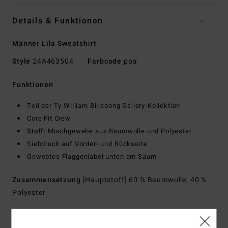
Details & Funktionen
Männer Lila Sweatshirt
Style
24A463504
Farbcode
ppa
Funktionen
Teil der Ty William Billabong Gallery-Kollektion
Core Fit Crew
Stoff:
Mischgewebe aus Baumwolle und Polyester
Siebdruck auf Vorder- und Rückseite
Gewebtes Flaggenlabel unten am Saum
Zusammensetzung
[Hauptstoff] 60 % Baumwolle, 40 %
Polyester