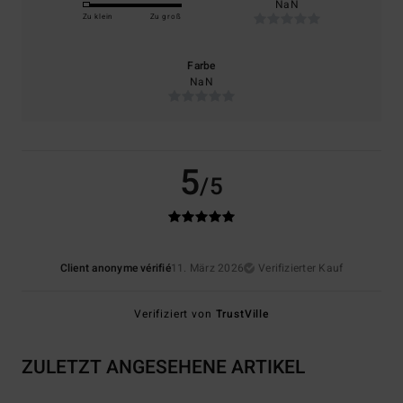
NaN
Zu klein
Zu groß
Farbe
NaN
5
/5
Client anonyme vérifié
11. März 2026
Verifizierter Kauf
Verifiziert von
TrustVille
ZULETZT ANGESEHENE ARTIKEL