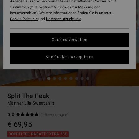
dagegen aussprechen, wenn Sie den betreffenden Cookies nicht
zustimmen (z. B. bestimmte Cookies zur Messung der
Besucherzahlen). Weitere Informationen finden Sie in unserer :
Cookie-Richtlinie
und
Datenschutzrichtlinie
Cookies verwalten
Alle Cookies akzeptieren
Split The Peak
Männer Lila Sweatshirt
5.0
(1 Bewertungen)
€ 69,95
DOPPELTER RABATT EXTRA 25%