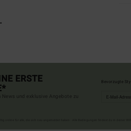
L
INE ERSTE
Bevorzugte Sty
E*
n News und exklusive Angebote zu
ltig online für alle, die sich neu angemeldet haben - Alle Bedingungen findest du in deiner W