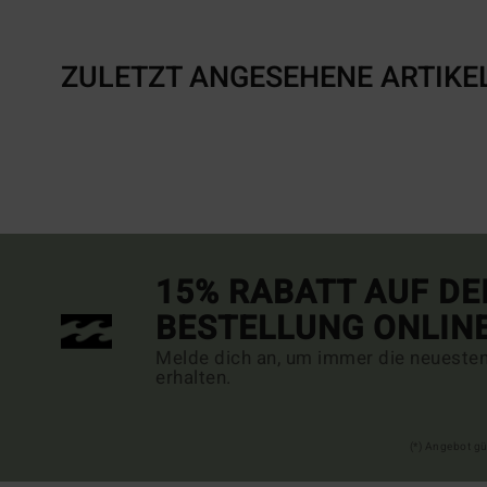
ZULETZT ANGESEHENE ARTIKE
15% RABATT AUF DE
BESTELLUNG ONLIN
Melde dich an, um immer die neueste
erhalten.
(*) Angebot gü