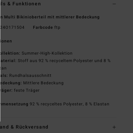
ils & Funktionen
n Multi Bikinioberteil mit mittlerer Bedeckung
24O171504
Farbcode
ftp
tionen
ollektion:
Summer-High-Kollektion
aterial:
Stoff aus 92 % recyceltem Polyester und 8 %
tan
als:
Rundhalsausschnitt
edeckung:
Mittlere Bedeckung
räger:
feste Träger
mmensetzung
92 % recyceltes Polyester, 8 % Elastan
and & Rückversand