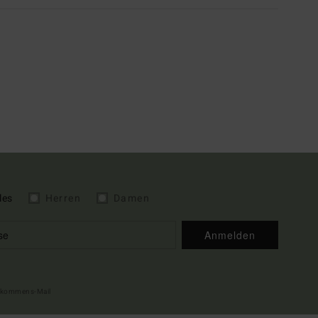
les
Herren
Damen
Anmelden
illkommens-Mail