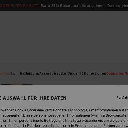
DOPPELTER RABATT
Extra 25% Rabatt auf alle angebote*
Damen
He
Startsei
ndneu
Swim
Bekleidung
Accessoires
Surf
Since '73
Kollektionen
Doppelter R
ÖK
Su
Frauen
NE AUSWAHL FÜR IHRE DATEN
Fortfah
€ 4
erwenden Cookies oder eine vergleichbare Technologie, um Informationen auf I
f zuzugreifen. Diese personenbezogenen Informationen (wie Ihre Browserdaten
DOPPE
 um Ihnen personalisierte Beiträge und Inhalte zu präsentieren, um die Leist
um mehr über ihr Publikum zu erfahren, um die Produkte unserer Partner zu ent