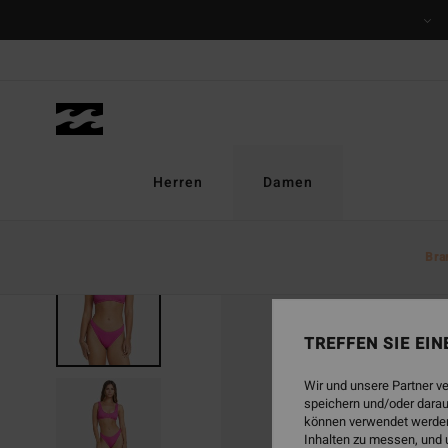
Direkt
zur
Produktinformation
springen
Herren
Damen
Bra
AUSVERKAUFT
TREFFEN SIE EI
Wir und unsere Partner v
speichern und/oder darau
können verwendet werden,
Inhalten zu messen, und 