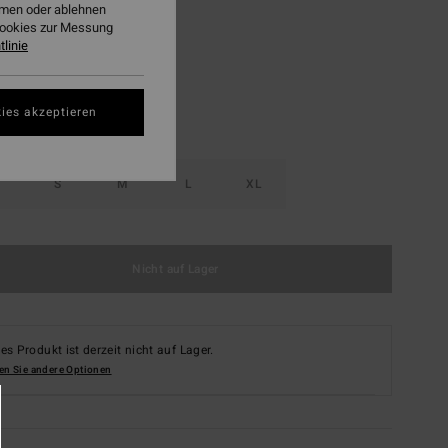
ehmen oder ablehnen
Fiesta Pink
Cookies zur Messung
linie
ies akzeptieren
S
M
L
XL
Nicht auf Lager
es Produkt ist derzeit nicht auf Lager.
en Sie andere Optionen