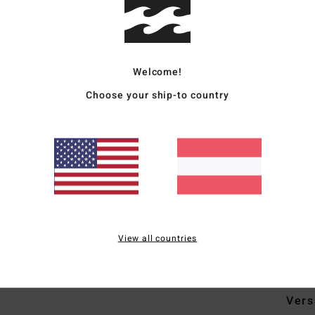
Deta
Fraue
Style
Welcome!
Choose your ship-to country
Funk
K
M
Elas
H
B
T
View all countries
Zusa
Vers