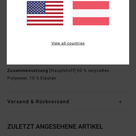
Taille:
Kordelzug am Bund
Verschluss:
Durchgehender Kordelzug in der Taille für die
ideale Passform
Außennaht:
15" Außennaht, kurze Länge
Taschen:
Seitentaschen
Aufgesetzte Gesäßtasche
View all countries
Weitere Merkmale:
Perfekt zum Entspannen am Strand
oder für eine schnelle Session
Zusammensetzung
[Hauptstoff] 90 % recyceltes
Polyester, 10 % Elastan
Versand & Rückversand
ZULETZT ANGESEHENE ARTIKEL