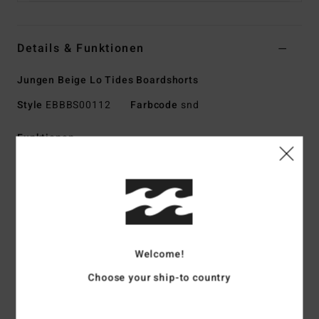
Details & Funktionen
Jungen Beige Lo Tides Boardshorts
Style
EBBBS00112
Farbcode
snd
Funktionen
Stoff:
Recycler 4-Way-Stretch-Mischgewebe aus 90 %
recyceltem Polyester und 10 % Elastan
Ein Hochperformance-Stoff, der aus recycelten PET-
Plastikflaschen hergestellt wird
Die perfekte Kombination aus Performance und Komfort
Welcome!
Beschichtung: Wasserabweisende Micro-Repel-
Beschichtung für wenig Gewicht und einen
Choose your ship-to country
schnelltrocknenden Stoff
Passform:
Lo Tide, eine moderne Passform