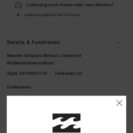
Lieferung nach Hause oder zum Abholort
Lieferung geplant ab
10 August
Details & Funktionen
Männer Schwarz Wetsuit-Jacke mit
Rückenreißverschluss
Style
ABYW800128
Farbcode
blk
Funktionen
Material:
Superflex Recycler-Jersey aus 100 %
recycelten Fasern, kombiniert mit Superlight-Schaumstoff
für ein leichtes und hervorragendes
Wärmerückhaltevermögen
Silikon-Stretch aus 100 % recycelten Fasern, kombiniert