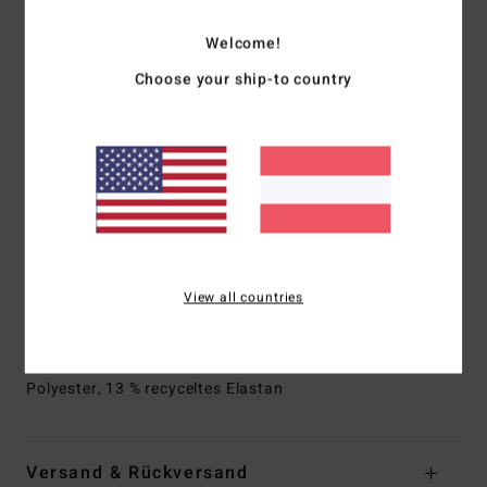
mit unserem umweltfreundlichen, superleichten
Schaumstoff – die ideale Kombination aus Flexibilität und
Welcome!
Wärmerückhalt innen
Choose your ship-to country
Neopren-Schaumtyp:
Teilweise recycelter Superlight
Foam mit Austernschalenanteil
Fit:
Short John
Gebürstete Innenseite
Verschluss:
Klettverschluss
Materialgewicht: 12 g, 350 g/m²
Flachnähte, die geschlossen aber nicht versiegelt sind
Innenfutter:
Recycler: Jersey und Futter 100 % recycelt
View all countries
und hergestellt aus recycelten PET-Plastikflaschen
Zusammensetzung
[Hauptstoff] 87 % recycelter
Polyester, 13 % recyceltes Elastan
Versand & Rückversand