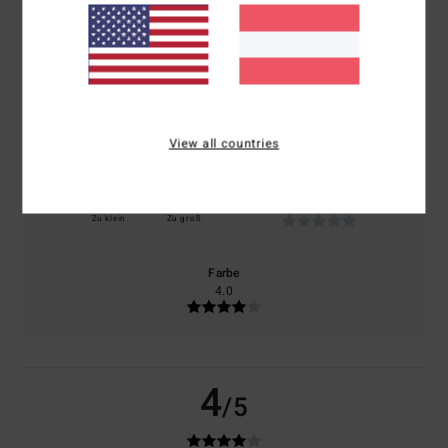
basierend auf
1 verifizierten Bewertungen
seit Mai 2026
100% unserer Kunden empfehlen dieses Produkt
Komfort
Preis-Leistungs-Verhältnis
4.0
4.0
View all countries
Größe
Material
NaN
Zu klein
Zu groß
Farbe
4.0
4
/5