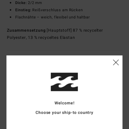
Dicke:
2/2 mm
Einstieg:
Reißverschluss am Rücken
Flachnähte – weich, flexibel und haltbar
Zusammensetzung
[Hauptstoff] 87 % recycelter
Polyester, 13 % recyceltes Elastan
Versand & Rückversand
Kundenbewertungen
Welcome!
Durchschnittliche Bewertung
4.0
Choose your ship-to country
/5