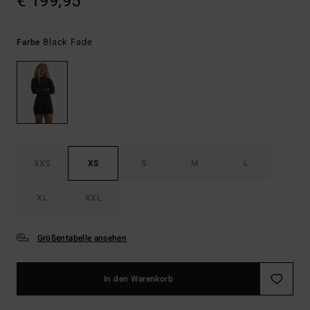
€ 199,95
Black Fade
Farbe
XXS
XS
S
M
L
XL
XXL
Größentabelle ansehen
In den Warenkorb