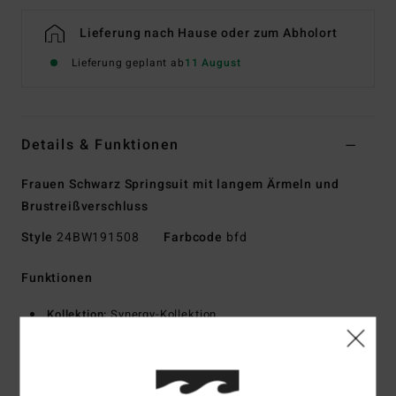
Lieferung nach Hause oder zum Abholort
Lieferung geplant ab
11 August
Details & Funktionen
Frauen Schwarz Springsuit mit langem Ärmeln und
Brustreißverschluss
Style
24BW191508
Farbcode
bfd
Funktionen
Kollektion:
Synergy-Kollektion
Stoff:
UPCYCLER Pro Stretch
Außengewebe aus 100 % recycelten Alttextilien
Stoff innen aus Graphen kombiniert mit recyceltem